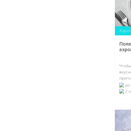
семей
руккол
также
Аэрог
Поле
аэро
Чтобы
вкусн
приго
попро
до 
аэрог
2 
кухон
насто
Термо
щадящ
сохра
арома