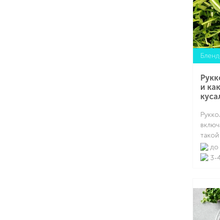
Бленд
Рукк
и ка
куса
Рукко
включ
такой
доста
до 
двадц
3-4
этот 
испол
недав
вкусе
много
травя