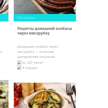
Мясорубка
е
ка.
Рецепты домашней колбасы
через мясорубку
Домашняя колбаса через
ку
мясорубку — отличная
о
альтернатива покупным
ки.
продуктам, ведь в ее составе вы
до 120 минут
t
—
контролируете каждый
4 порции
ингредиент. Можно сделать
традиционное мясное изделие с
Подробнее
для
пряностями и натуральными
о
оболочками, сыровяленую,
краковскую колбасу, в кишках или
без оболочки, можно
приготовить варенку по ГОСТу,
сделать ливерку, кровянку или