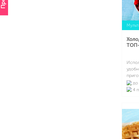
миним
Мульт
Холо
ТОП-
Испол
удобн
приго
без д
до 
Прибо
4 
стаби
медле
помог
насыщ
естес
струк
собра