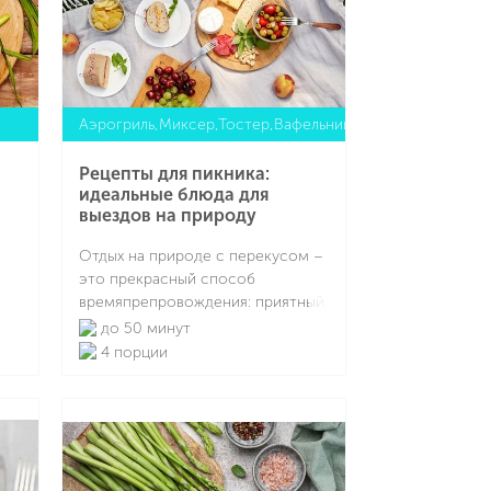
Аэрогриль,Миксер,Тостер,Вафельница
Рецепты для пикника:
идеальные блюда для
выездов на природу
Отдых на природе с перекусом –
это прекрасный способ
времяпрепровождения: приятный,
 и
полезный и интересный. Но к
до 50 минут
нему нужно правильно
4 порции
 –
подготовиться, а именно
запастись всем необходимым. В
Подробнее
этой статье расскажем, что
можно взять на пикник из еды , а
также как всё это приготовить.