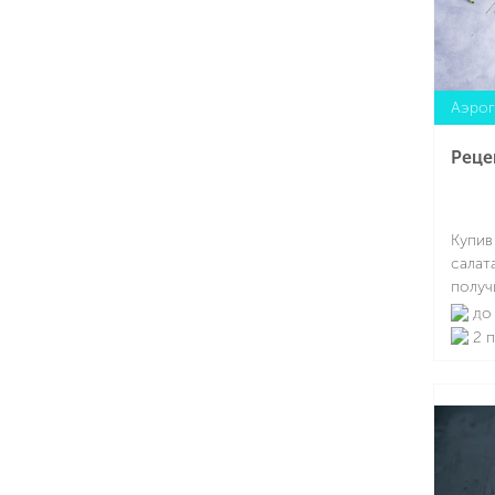
рассм
интер
одноз
воору
Аэрог
Реце
Купив
салат
получ
полез
до 
подок
2 
актив
кулин
разны
расск
салат
готов