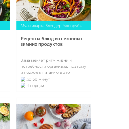
Мультиварка,Блендер,Мясорубка
Рецепты блюд из сезонных
зимних продуктов
Зима меняет ритм жизни и
потребности организма, поэтому
и подход к питанию в этот
 на
период должен быть особенным.
до 60 минут
Сезонные овощи и фрукты сейчас
4 порции
— корнеплоды, капуста, тыква,
яблоки, квашеные овощи,
Подробнее
замороженные ягоды —
сохраняют максимум пользы
именно тогда, когда свежих
плодов становится меньше. Они
ипе
хорошо хранятся, насыщены