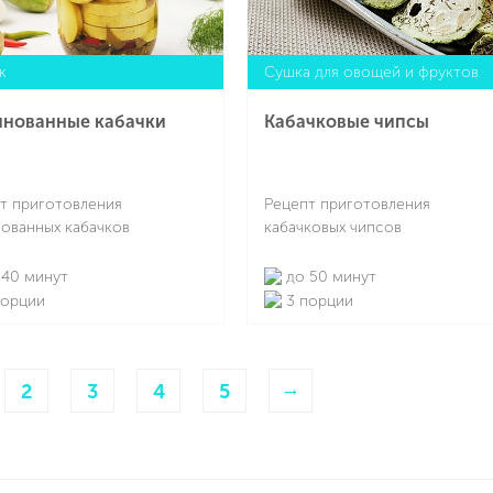
образным, а еще помогает
ть близких необычными
ниями.
к
Сушка для овощей и фруктов
нованные кабачки
Кабачковые чипсы
т приготовления
Рецепт приготовления
ованных кабачков
кабачковых чипсов
40 минут
до 50 минут
порции
3 порции
Подробнее
Подробнее
→
2
3
4
5