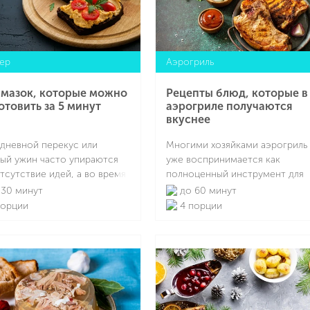
есных рецептов
товления.
ер
Аэрогриль
амазок, которые можно
Рецепты блюд, которые в
отовить за 5 минут
аэрогриле получаются
вкуснее
 дневной перекус или
Многими хозяйками аэрогриль
ый ужин часто упираются
уже воспринимается как
отсутствие идей, а во время
полноценный инструмент для
ние движения на кухне. И в
регулярной готовки, несмотря
30 минут
до 60 минут
случае выручают рецепты
то, что на рынке это довольно
порции
4 порции
ок — универсальных паст,
новая техника. Многие блюда в
ые подходят для тостов,
нем получаются не просто «не
Подробнее
Подробнее
ев, лаваша, овощей и даже
хуже», а заметно вкуснее, чем
оус к крупам. Их главное
при запекании в духовке или
ущество — скорость и
жарке на сковороде. Причина
тивность: один базовый
кроется и в удобстве
ип, десятки вкусов и
применения, и в общем принц