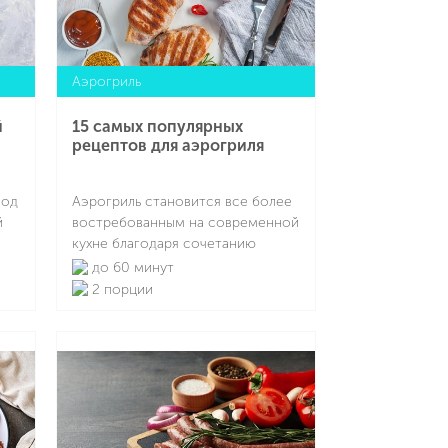
о-
витаминами и минералами и
рекомендованы для сытных,
согревающих блюд.
Аэрогриль
й
15 самых популярных
рецептов для аэрогриля
под
Аэрогриль становится все более
й
востребованным на современной
кухне благодаря сочетанию
е
компактности,
до 60 минут
й и
многофункциональности и
2 порции
удобства использования. Он
 в
позволяет готовить широкий
Подробнее
спектр блюд без обилия масла,
сохраняя естественный вкус
вы
продуктов и их питательную
ценность. Рецепты в аэрогриле
ся
всегда отлично получаются.