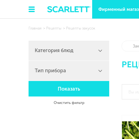
Фирменный мага
Главная
Рецепты
Рецепты закусок
За
Категория блюд
РЕЦ
Тип прибора
Показать
Очистить фильтр