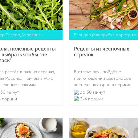
ер,Тостер,Аэрогриль
Блендер,Мясорубка,Аэрогриль
ола: полезные рецепты
Рецепты из чесночных
к выбрать чтобы "не
стрелок
лась"
ла растёт в разных странах,
В статье речь пойдёт о
ая Россию. Причём в РФ с
приготовлении цветоносов
 зеленью знакомы
чеснока, которые в период
точно давно – около
вегетации возникают на стебле
30 минут
до 30 минут
ати лет. Но в кулинарии
имеют вид гладких, полых и
 порции
3-4 порции
продукт начали
длинных стеблей с соцветиями
ьзовать относительно
шаровидными зонтиками с
Подробнее
Подробнее
но, а ведь он полезен и
формирующимися внутри
н. В статье расскажем
семенами и цветками. Такой
 интересного о таком
продукт некоторым кажется
нистом растении из
непривычным, но успешно