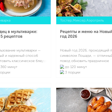
ум посуды.
работы устройства, который п
другому раскрывает вкус и
текстуру продуктов.
иварка
Тостер,Миксер,Аэрогриль
дец в мультиварке:
Рецепты и меню на Новы
5 рецептов
год 2026
ьзование мультиварки —
Новый год 2026, проходящий 
ый и надежный способ
символом Лошади, — отличны
товить классическое блюдо
повод обновить праздничное
лительного стояния у плиты.
меню и добавить в него больш
360 минут
до 120 минут
р поддерживает
ярких вкусов, сочных сочетани
порции
3 порции
льную температуру,
эффектной подачи. Его легко
нно томит мясо и
собрать из доступных, простых
Подробнее
Подробнее
ает получить прозрачный,
приготовлении продуктов, при
енный бульон с
этом результат выглядит по-
твенной желирующей
настоящему празднично. Если 
турой. Вам остается лишь
ищете рецепты на Новый год
ть ингредиенты, заложить
Лошади, стоит ориентировать