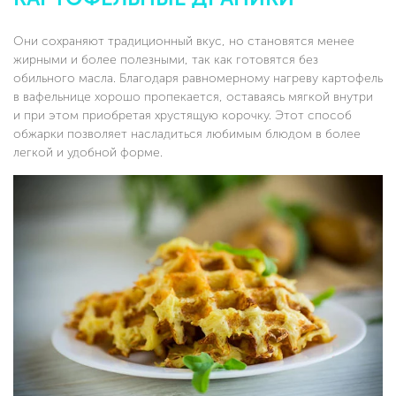
Они сохраняют традиционный вкус, но становятся менее
жирными и более полезными, так как готовятся без
обильного масла. Благодаря равномерному нагреву картофель
в вафельнице хорошо пропекается, оставаясь мягкой внутри
и при этом приобретая хрустящую корочку. Этот способ
обжарки позволяет насладиться любимым блюдом в более
легкой и удобной форме.