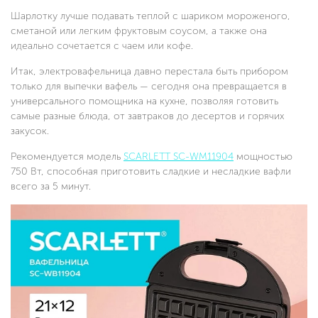
Шарлотку лучше подавать теплой с шариком мороженого,
сметаной или легким фруктовым соусом, а также она
идеально сочетается с чаем или кофе.
Итак, электровафельница давно перестала быть прибором
только для выпечки вафель — сегодня она превращается в
универсального помощника на кухне, позволяя готовить
самые разные блюда, от завтраков до десертов и горячих
закусок.
Рекомендуется модель
SCARLETT SC-WM11904
мощностью
750 Вт, способная приготовить сладкие и несладкие вафли
всего за 5 минут.