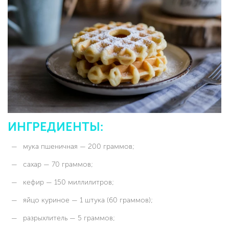
ИНГРЕДИЕНТЫ:
мука пшеничная — 200 граммов;
сахар — 70 граммов;
кефир — 150 миллилитров;
яйцо куриное — 1 штука (60 граммов);
разрыхлитель — 5 граммов;