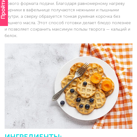
Пройти опрос
нового формата подачи. Благодаря равномерному нагреву
сырники в вафельнице получаются нежными и пышными
внутри, а сверху образуется тонкая румяная корочка без
лишнего масла. Этот способ готовки делает блюдо полезнее
и позволяет сохранить максимум пользы творога — кальций и
белок.
ИНГРЕДИЕНТЫ: