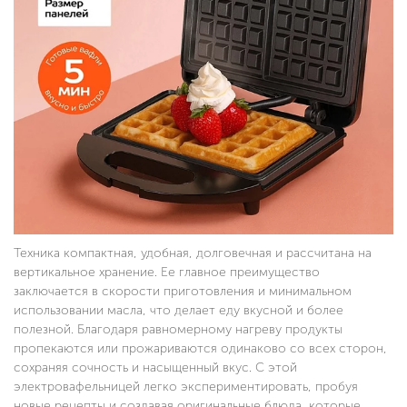
Техника компактная, удобная, долговечная и рассчитана на
вертикальное хранение. Ее главное преимущество
заключается в скорости приготовления и минимальном
использовании масла, что делает еду вкусной и более
полезной. Благодаря равномерному нагреву продукты
пропекаются или прожариваются одинаково со всех сторон,
сохраняя сочность и насыщенный вкус. С этой
электровафельницей легко экспериментировать, пробуя
новые рецепты и создавая оригинальные блюда, которые