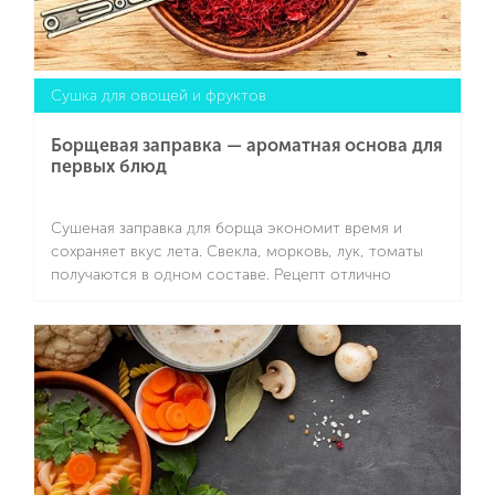
Сушка для овощей и фруктов
Борщевая заправка — ароматная основа для
первых блюд
Сушеная заправка для борща экономит время и
сохраняет вкус лета. Свекла, морковь, лук, томаты
получаются в одном составе. Рецепт отлично
подходит для быстрых домашних супов и других
первых блюд. Для приготовления рекомендуем
Подробнее
SCARLETT SC-FD421T19 с электронным управлением
и таймером отключения. При работе устройства
можно установить температуру до +70 градусов
Цельсия.