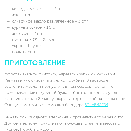
молодая морковь - 4-5 шт
лук - 1 шт
сливочное масло размягченное - 3 ст.л
куриный бульон - 1.5 ст
апельсин - 2 шт
сметана 20% - 125 мл
укроп - 1 пучок
соль, перец
ПРИГОТОВЛЕНИЕ
Морковь вымыть, очистить, нарезать крупными кубиками.
Репчатый лук очистить и мелко порубить. В кастрюле
растопить масло и припустить в нём овощи, постоянно
помешивая. Влить куриный бульон, быстро довести суп до
кипения и около 20 минут варить под крышкой на тихом огне.
Овощи измельчить с помощью блендера
SC-HB42F54
.
Выжать сок из одного апельсина и процедить его через сито.
Другой апельсин почистить от кожуры и отделить мякоть от
пленок. Порубить укроп.