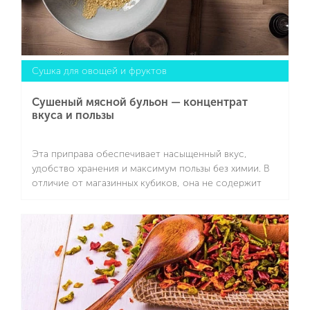
Сушка для овощей и фруктов
Сушеный мясной бульон — концентрат
вкуса и пользы
Эта приправа обеспечивает насыщенный вкус,
удобство хранения и максимум пользы без химии. В
отличие от магазинных кубиков, она не содержит
соли, усилителей вкуса, консервантов и красителей.
В сушеном бульоне — только натуральные
Подробнее
ингредиенты и максимум пользы из костей и
овощей, полученная в результате длительной варки.