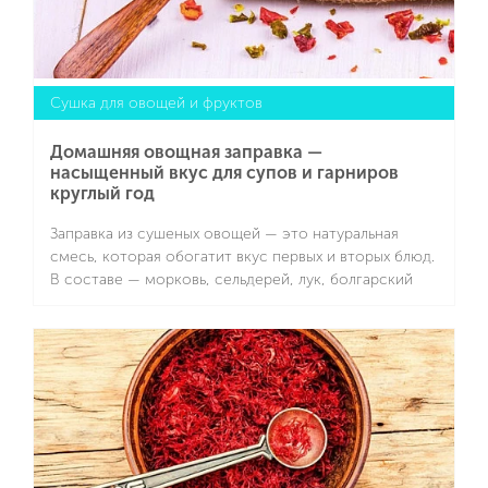
Сушка для овощей и фруктов
Домашняя овощная заправка —
насыщенный вкус для супов и гарниров
круглый год
Заправка из сушеных овощей — это натуральная
смесь, которая обогатит вкус первых и вторых блюд.
В составе — морковь, сельдерей, лук, болгарский
перец и зелень. Эта приправа получается без соли,
консервантов и усилителей вкуса — отличное
Подробнее
решение для быстрого обеда или домашнего
бульона. В модели сушилки для овощей SCARLETT
SC-FD421T19 предусмотрено удобное электронное
управление. Максимальная загрузка техники
составляет 1 килограмм сырого сырья на каждый
поддон (всего их предусмотрено 5).