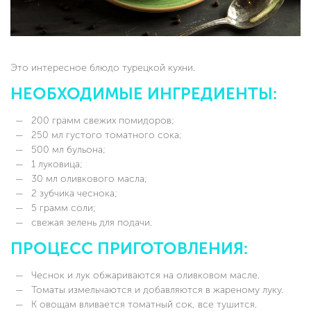
Это интересное блюдо турецкой кухни.
НЕОБХОДИМЫЕ ИНГРЕДИЕНТЫ:
200 грамм свежих помидоров;
250 мл густого томатного сока;
500 мл бульона;
1 луковица;
30 мл оливкового масла;
2 зубчика чеснока;
5 грамм соли;
свежая зелень для подачи.
ПРОЦЕСС ПРИГОТОВЛЕНИЯ:
Чеснок и лук обжариваются на оливковом масле.
Томаты измельчаются и добавляются в жареному луку.
К овощам вливается томатный сок, все тушится.