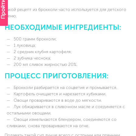
Пройти опрос
Такой рецепт из брокколи часто используется для детского
меню.
НЕОБХОДИМЫЕ ИНГРЕДИЕНТЫ:
500 грамм брокколи;
1 луковица;
2 средних клубня картофеля;
2 зубчика чеснока;
200 мл сливок жирностью 20%.
ПРОЦЕСС ПРИГОТОВЛЕНИЯ:
Брокколи разбирается на соцветия и промывается.
Картофель очищается и нарезается кубиками.
Овощи провариваются в воде до мягкости.
Лук обжаривается в сливочном масле и соединяется с
остальными овощами.
Овощи измельчаются блендером, соединяются со
сливками, снова провариваются на огне.
Подавать такой суп лучше всего с острыми или пряными