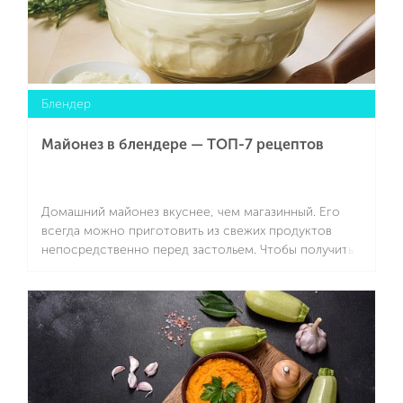
Блендер
Майонез в блендере — ТОП-7 рецептов
Домашний майонез вкуснее, чем магазинный. Его
всегда можно приготовить из свежих продуктов
непосредственно перед застольем. Чтобы получить
майонез в блендере, понадобится не более 10-15
минут даже с учетом подготовки продуктов. Важный
Подробнее
момент: желательно использовать для
приготовления этого соуса именно блендер, а не
венчики миксера. Так обеспечится нужна густота
продукта