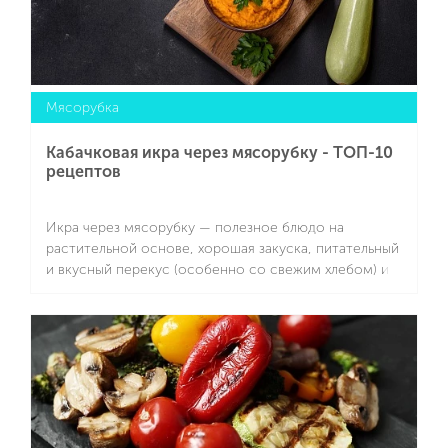
Мясорубка
Кабачковая икра через мясорубку - ТОП-10
рецептов
Икра через мясорубку — полезное блюдо на
растительной основе, хорошая закуска, питательный
и вкусный перекус (особенно со свежим хлебом) и
хорошая заготовка на зиму. Подготовили для вас
рецепты кабачковой икры в разных вариантах,
Подробнее
причем для приготовления будут использоваться
самые простые ингредиенты.