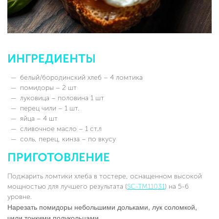
ИНГРЕДИЕНТЫ
белый/бородинский хлеб – 4 ломтика
помидоры – 2 шт
луковица – половина 1 шт
перец чили – 1 шт.
яйца – 4 шт
сливочное масло – 1 ст.л
соль, перец, кинза – по вкусу
ПРИГОТОВЛЕНИЕ
Поджарить ломтики хлеба в тостере, оснащенном высокой
мощностью для лучшего результата (
SC-TM11031
) на 5-6
уровне.
Нарезать помидоры небольшими дольками, лук соломкой,
чили тонкими полукольцами.