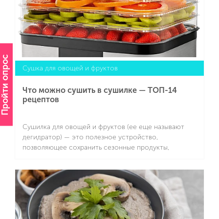
Пройти опрос
Сушка для овощей и фруктов
Что можно сушить в сушилке — ТОП-14
рецептов
Сушилка для овощей и фруктов (ее еще называют
дегидратор) — это полезное устройство,
позволяющее сохранить сезонные продукты,
обеспечивая их долгосрочное хранение и сохраняя
полезные вещества. Оно работает на основе
Подробнее
циркуляции теплого воздуха, который испаряет влагу
из продуктов.