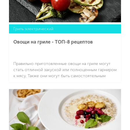
Гриль электрический
Овощи на гриле - ТОП-8 рецептов
Правильно приготовленные овощи на гриле могут
стать отличной закуской или полноценным гарниром
к мясу. Также они могут быть самостоятельным
перекусом или ужином, ведь, как известно, при
правильном питании примерно 50% рациона должно
Подробнее
состоять из овощей. Если вы выберете
приготовление на электрогриле, то сможете
обойтись без жарки на большом количестве масла, и
выбранные вами овощи сохранят все важные
витамины и микроэлементы.