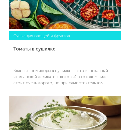
Сушка для овощей и фруктов
Томаты в сушилке
Вяленые помидоры в сушилке — это изысканный
итальянский деликатес, который в готовом виде
стоит очень дорого, но при самостоятельном
приготовлении оказывается вполне доступным. В
Италии это блюдо называют pomodori secchi, и оно
Подробнее
превосходно сочетается с разными видами мяса и
сыров, а также с рыбой, соусами, хрустящими
тостами.