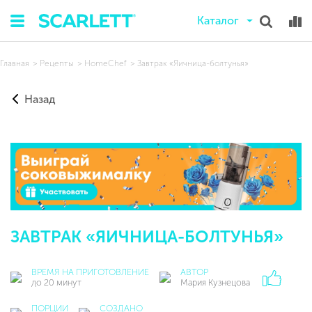
Каталог
Главная
Рецепты
HomeChef
Завтрак «Яичница-болтунья»
Назад
ЗАВТРАК «ЯИЧНИЦА-БОЛТУНЬЯ»
ВРЕМЯ НА ПРИГОТОВЛЕНИЕ
АВТОР
до 20 минут
Мария Кузнецова
ПОРЦИИ
СОЗДАНО