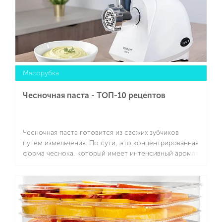
Мясорубка
Чесночная паста - ТОП-10 рецептов
Чесночная паста готовится из свежих зубчиков
путем измельчения. По сути, это концентрированная
форма чеснока, который имеет интенсивный аромат
и вкус. Она считается незаменимым ингредиентом
во многих кухнях мира. Расскажем, как приготовить
Подробнее
чесночную пасту, как ее правильно хранить и
использовать.