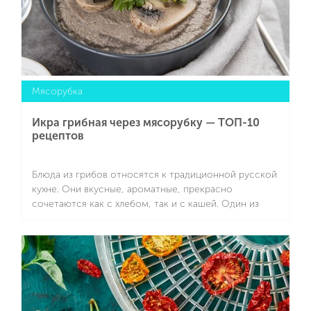
Мясорубка
Икра грибная через мясорубку — ТОП-10
рецептов
Блюда из грибов относятся к традиционной русской
кухне. Они вкусные, ароматные, прекрасно
сочетаются как с хлебом, так и с кашей. Один из
наиболее востребованных рецептов — икра грибная
через мясорубку. Ее можно готовить из лесных
Подробнее
грибов или из покупных (например, из шампиньонов).