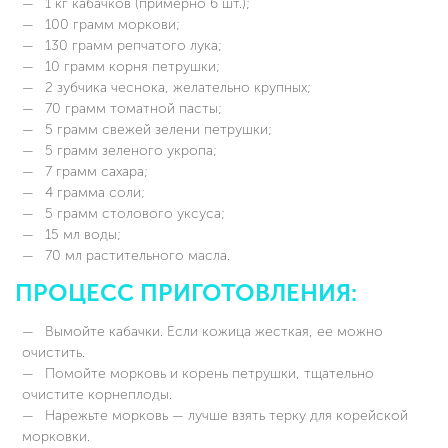
1 кг кабачков (примерно 6 шт.);
100 грамм моркови;
130 грамм репчатого лука;
10 грамм корня петрушки;
2 зубчика чеснока, желательно крупных;
70 грамм томатной пасты;
5 грамм свежей зелени петрушки;
5 грамм зеленого укропа;
7 грамм сахара;
4 грамма соли;
5 грамм столового уксуса;
15 мл воды;
70 мл растительного масла.
ПРОЦЕСС ПРИГОТОВЛЕНИЯ:
Вымойте кабачки. Если кожица жесткая, ее можно
очистить.
Помойте морковь и корень петрушки, тщательно
очистите корнеплоды.
Нарежьте морковь — лучше взять терку для корейской
морковки.