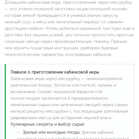
Домашняя кабачковая икра, приготовленная через мясорубку
— это эталон полезной заготовки на растительной основе,
которая зимой превращается в универсальную закуску,
нежный соус к мясу или питательный перекус со свежим
хрустящим хлебом. Чтобы добиться идеальной текстуры «как в
детстве» без лишних усилий, достаточно пропустить простые
сезонные овощи через производительную технику. Прежде
чем изучить пошаговые инструкции, разберем базовые
технологические параметры консервации кабачков.
Главное о приготовлении кабачковой икры
Кабачковая икра через мясорубку — низкокалорийное
диетическое блюдо, богатое клетчаткой, калием и
витаминами. Секрет идеальной бархатистой
консистенции заключается в предварительном
измельчении сырых или запеченных овощей через самую
мелкую решетку мясорубки с последующим длительным
увариванием массы для испарения лишней влаги.
Кулинарные секреты и выбор сырья:
Зрелые или молодые плоды:
Зрелые кабачки
содержат меньше свободной жидкости (сокращается