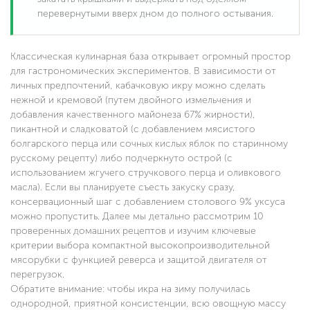
перевернутыми вверх дном до полного остывания.
Классическая кулинарная база открывает огромный простор
для гастрономических экспериментов. В зависимости от
личных предпочтений, кабачковую икру можно сделать
нежной и кремовой (путем двойного измельчения и
добавления качественного майонеза 67% жирности),
пикантной и сладковатой (с добавлением мясистого
болгарского перца или сочных кислых яблок по старинному
русскому рецепту) либо подчеркнуто острой (с
использованием жгучего стручкового перца и оливкового
масла). Если вы планируете съесть закуску сразу,
консервационный шаг с добавлением столового 9% уксуса
можно пропустить. Далее мы детально рассмотрим 10
проверенных домашних рецептов и изучим ключевые
критерии выбора компактной высокопроизводительной
мясорубки с функцией реверса и защитой двигателя от
перегрузок.
Обратите внимание: чтобы икра на зиму получилась
однородной, приятной консистенции, всю овощную массу