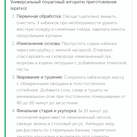
Универсальный пошаговый алгоритм приготовления
(кратко):
Первичная обработка:
Овощи тщательно вымыть,
очистить. У кабачков при необходимости удалить
жесткую кожуру и семенные гнезда, нарезать мякоть
продольными кусками.
Измельчение основы:
Пропустить сырые кабачки
через мясорубку с мелкой насадкой. Отдельно
спассеровать на сковороде измельченный лук,
морковь и корень петрушки с добавлением томатной
пасты.
Уваривание и тушение:
Соединить кабачковую массу
с обжаренными овощами в толстостенном
сотейнике. Добавить соль, сахар и тушить на
минимальном огне при постоянном помешивании от
40 до 60 минут до загустения.
Финальная стадия и укупорка:
За 10 минут до
окончания варки ввести измельченный чеснок,
свежую зелень и столовый уксус. Кипящую икру
расфасовать по стерильным банкам, герметично
закатать крышками и выдержать под одеялом