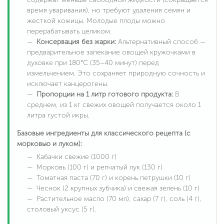
время уваривания), но требуют удаления семян и
жесткой кожицы. Молодые плоды можно
перерабатывать целиком.
Консервация без жарки:
Альтернативный способ —
предварительное запекание овощей кружочками в
духовке при 180°C (35–40 минут) перед
измельчением. Это сохраняет природную сочность и
исключает канцерогены.
Пропорции на 1 литр готового продукта:
В
среднем, из 1 кг свежих овощей получается около
1
литра густой икры
.
Базовые ингредиенты для классического рецепта (с
морковью и луком):
Кабачки свежие (1000 г)
Морковь (100 г) и репчатый лук (130 г)
Томатная паста (70 г) и корень петрушки (10 г)
Чеснок (2 крупных зубчика) и свежая зелень (10 г)
Растительное масло (70 мл), сахар (7 г), соль (4 г),
столовый уксус (5 г).