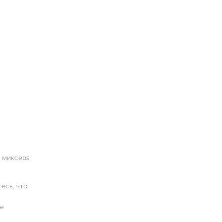
о миксера
есь, что
те