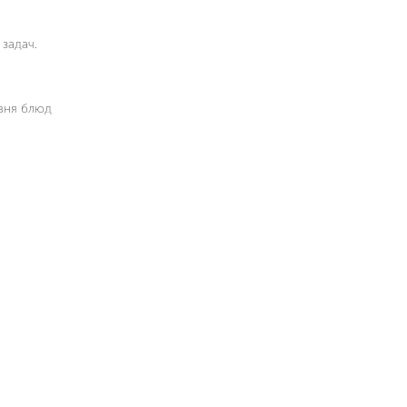
задач.
вня блюд