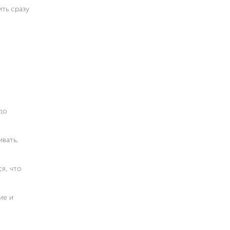
ть сразу
до
вать,
я, что
ие и