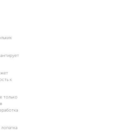
ольких
рантирует
ожет
ость к
е только
в
еработка
 лопатка