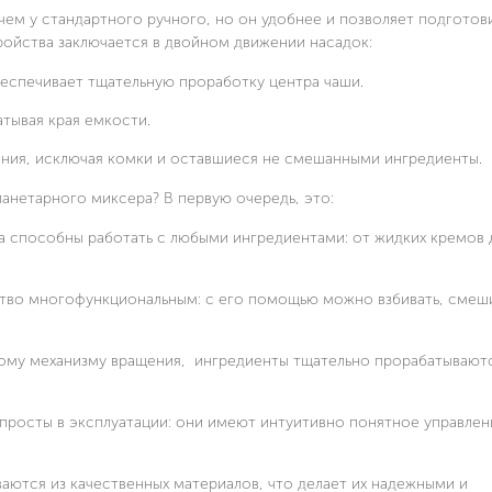
ем у стандартного ручного, но он удобнее и позволяет подготови
ройства заключается в двойном движении насадок:
еспечивает тщательную проработку центра чаши.
тывая края емкости.
ния, исключая комки и оставшиеся не смешанными ингредиенты.
анетарного миксера? В первую очередь, это:
а способны работать с любыми ингредиентами: от жидких кремов 
ство многофункциональным: с его помощью можно взбивать, смеши
ому механизму вращения, ингредиенты тщательно прорабатываютс
просты в эксплуатации: они имеют интуитивно понятное управлен
аются из качественных материалов, что делает их надежными и