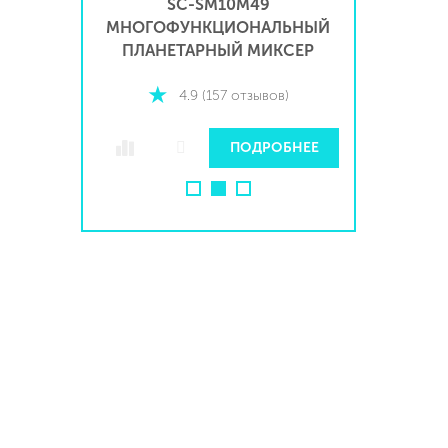
SC-SM10S51 ПЛАНЕТАРНЫЙ
SC-SM
ЛЬНЫЙ
МИКСЕР
КСЕР
4.9 (347 отзывов)
в)
ПОДРОБНЕЕ
БНЕЕ