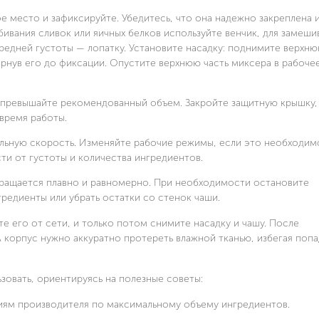
е место и зафиксируйте. Убедитесь, что она надежно закреплена 
бивания сливок или яичных белков используйте венчик, для замеши
редней густоты — лопатку. Установите насадку: поднимите верхню
ернув его до фиксации. Опустите верхнюю часть миксера в рабоче
не превышайте рекомендованный объем. Закройте защитную крышку,
время работы.
альную скорость. Изменяйте рабочие режимы, если это необходим
ти от густоты и количества ингредиентов.
 вращается плавно и равномерно. При необходимости остановите
редиенты или убрать остатки со стенок чаши.
 его от сети, и только потом снимите насадку и чашу. После
 корпус нужно аккуратно протереть влажной тканью, избегая поп
овать, ориентируясь на полезные советы:
иям производителя по максимальному объему ингредиентов.