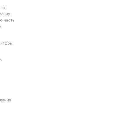
и не
вания
ю часть
е
 чтобы
о.
адания