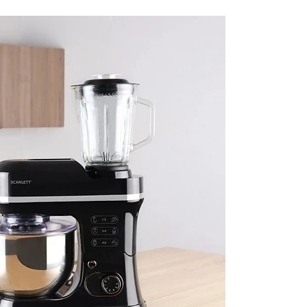
SC-SM10S50 ПЛАНЕТАРНЫЙ
SC-SM10M49
МИКСЕР
МНОГОФУНКЦИОНА
ПЛАНЕТАРНЫЙ МИ
5 (224 отзыва)
4.9 (157 отзыво
ПОДРОБНЕЕ
ПОДРО