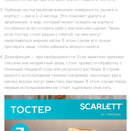
Глубокая чистка (включая внешнюю поверхность, рычаги и
корпус) — раз в 1–2 месяца. Это поможет удалить и
загрязнения, и жир, который может оседать на корпусе
(особенно если готовить хлеб с маслом или сыром). Также
если тостер стоит рядом с плитой, на нем могут
накапливаться жирные капли. В этом случае его лучше
протирать чаще, чтобы избежать липкого налета.
Дезинфекция — при необходимости. Если заметили признаки
плесени или неприятный запах, стоит провести обработку с
помощью пищевой соды или уксусного раствора. В случае
редкого использования техники (например, несколько раз в
месяц) внутри могут завестись бактерии. В этом случае перед
первым использованием ее стоит тщательно очистить.