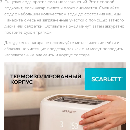
Пищевая сода против сильных загрязнений. Этот способ
подходит, если нагар въелся и плохо снимается. Смешайте
соду с небольшим количеством воды до состояния кашицы.
Нанесите смесь на загрязненные участки с помощью ватного
диска или салфетки. Оставьте на 5–10 минут, затем аккуратно
протрите сухой тряпкой.
Для удаления нагара не используйте металлические губки и
абразивные чистящие средства, так как они могут повредить
нагревательные элементы и корпус тостера.