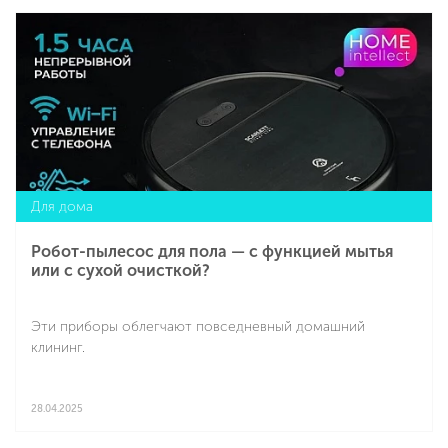
Подробнее
если это современная электрическая мясорубка,
которая берет на себя всю “тяжелую” работу. Остается
только выбрать мясо, подготовить кусочки и нажать на
кнопку — остальное сделает прибор. Но какая мясорубка
лучше для дома? Разберем этот вопрос подробнее, но
сначала рассмотрим, почему ее стоит использовать для
получения домашнего фарша.
Для дома
Робот-пылесос для пола — с функцией мытья
или с сухой очисткой?
Эти приборы облегчают повседневный домашний
клининг.
28.04.2025