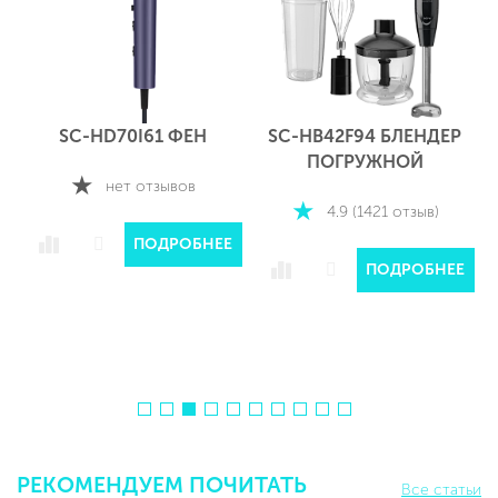
SC-HB42F94 БЛЕНДЕР
SC-MG45M23
ПОГРУЖНОЙ
МЯСОРУБКА
4.9 (1421 отзыв)
4.9 (497 отзывов)
Е
ПОДРОБНЕЕ
ПОДРОБНЕЕ
РЕКОМЕНДУЕМ ПОЧИТАТЬ
Все статьи