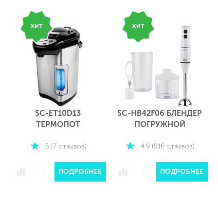
SC-ET10D13
SC-HB42F06 БЛЕНДЕР
ТЕРМОПОТ
ПОГРУЖНОЙ
5 (7 отзывов)
4.9 (516 отзывов)
ПОДРОБНЕЕ
ПОДРОБНЕЕ
Е