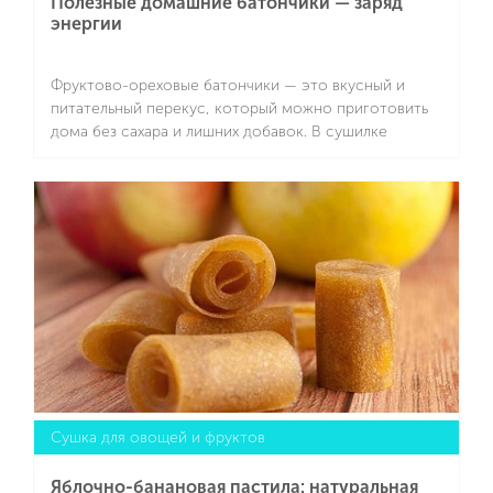
Полезные домашние батончики — заряд
энергии
Фруктово-ореховые батончики — это вкусный и
питательный перекус, который можно приготовить
дома без сахара и лишних добавок. В сушилке
SCARLETT SC-FD421T19 (мощность 245 Вт, 5
поддонов и максимальная загрузка — пять
Подробнее
килограмм) они готовятся при низкой температуре,
сохраняя витамины, клетчатку и вкус.
Сушка для овощей и фруктов
Яблочно-банановая пастила: натуральная