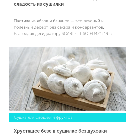
сладость из сушилки
Пастила из яблок и бананов — это вкусный и
полезный десерт без сахара и консервантов.
Благодаря дегидратору SCARLETT SC-FD421T19 с
точным выбором температуры и большими
поддонами фруктовая масса медленно высыхает,
Подробнее
сохраняя максимум аромата и натуральной
сладости. Это лакомство понравится детям и
взрослым, а готовить его можно круглый год.
Сушка для овощей и фруктов
Хрустящее безе в сушилке без духовки