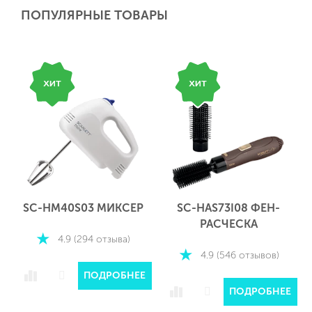
ПОПУЛЯРНЫЕ ТОВАРЫ
SC-HM40S03 МИКСЕР
SC-HAS73I08 ФЕН-
РАСЧЕСКА
4.9 (294 отзыва)
4.9 (546 отзывов)
ПОДРОБНЕЕ
Е
ПОДРОБНЕЕ