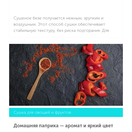
Сушеное безе получается нежным, хрупким и
воздушным. Этот способ сушки обеспечивает
стабильную текстуру, без риска подгорания. Для
готовки выбирайте сушилку SCARLETT SC-FD421T19 с
большими прямоугольными пластиковыми
Подробнее
поддонами (мощность прибора — 245 Вт).
Сушка для овощей и фруктов
Домашняя паприка — аромат и яркий цвет