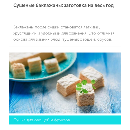
Сушеные баклажаны: заготовка на весь год
Баклажаны после сушки становятся легкими,
хрустящими и удобными для хранения. Это отличная
основа для зимних блюд: тушеных овощей, соусов,
супов и запеканок. При замачивании они легко
восстанавливаются и сохраняют насыщенный вкус.
Подробнее
Для приготовления рекомендуем использовать
сушилку SCARLETT SC-FD421T19 с возможностью
выбора температуры в пределах 40-70 градусов
Цельсия.
Сушка для овощей и фруктов