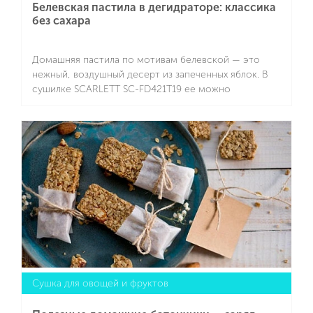
Белевская пастила в дегидраторе: классика
без сахара
Домашняя пастила по мотивам белевской — это
нежный, воздушный десерт из запеченных яблок. В
сушилке SCARLETT SC-FD421T19 ее можно
приготовить без сахара и лишних добавок, сохранив
природную кислинку и приятную текстуру. Модель
Подробнее
удобна в использовании и отличается
вместительными поддонами прямоугольной формы
и электронной регулировкой режимов. Этот десерт
понравится и взрослым, и детям — он легкий,
натуральный и не приторный.
Сушка для овощей и фруктов