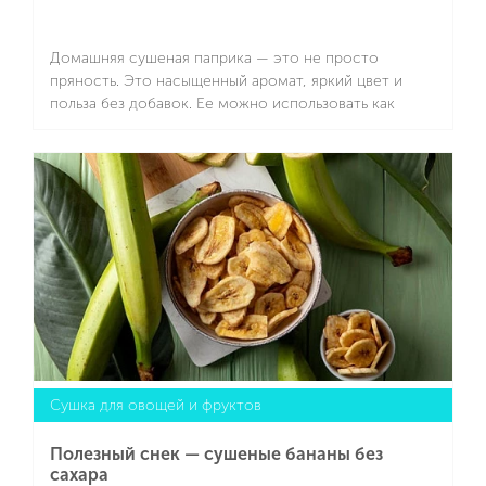
Домашняя сушеная паприка — это не просто
пряность. Это насыщенный аромат, яркий цвет и
польза без добавок. Ее можно использовать как
специю или делать из нее паприковый порошок. Для
приготовления пряностей прекрасно подойдет
Подробнее
SCARLETT SC-FD421T19 — модель с электронной
регулировкой температуры и большой загрузкой
(суммарно 5 килограмм).
Сушка для овощей и фруктов
Полезный снек — сушеные бананы без
сахара