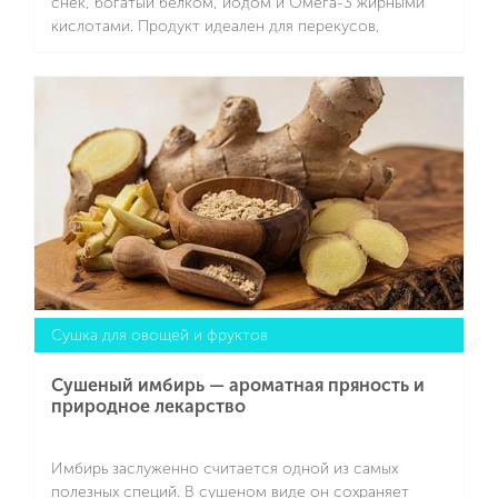
снек, богатый белком, йодом и Омега-3 жирными
кислотами. Продукт идеален для перекусов,
особенно для тех, кто следит за фигурой,
придерживается диеты или ищет здоровую
Подробнее
альтернативу магазинным снекам.
Сушка для овощей и фруктов
Сушеный имбирь — ароматная пряность и
природное лекарство
Имбирь заслуженно считается одной из самых
полезных специй. В сушеном виде он сохраняет