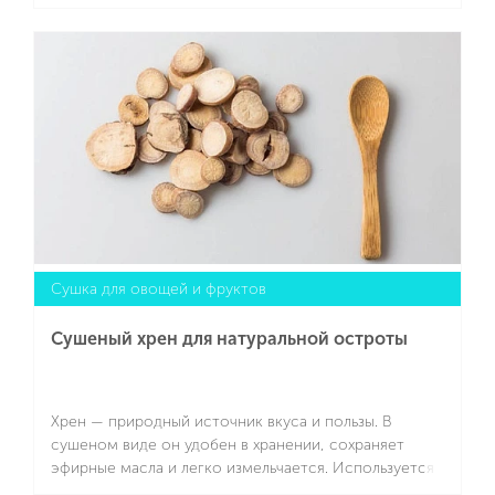
Подходит для компотов, выпечки, мюсли, творожных
десертов. С высушиванием сочного сырья
Подробнее
прекрасно справится сушилка для овощей и фруктов
SCARLETT SC-FD421T19 с большими прямоугольными
поддонами (мощность устройства — 245 Вт,
предусмотрена электронная регулировка
температуры).
Сушка для овощей и фруктов
Сушеный хрен для натуральной остроты
Хрен — природный источник вкуса и пользы. В
сушеном виде он удобен в хранении, сохраняет
эфирные масла и легко измельчается. Используется
в маринадах, приправах и домашних соусах. Для