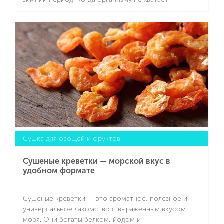
витаминов. Высушенные ягоды сохраняют до 80%
аскорбиновой кислоты, а также множество
Подробнее
антиоксидантов и микроэлементов. Для готовки
возьмите SCARLETT SC-FD421T19. Это качественная
сушилка для овощей и фруктов мощностью 245 Вт, с
электронной регулировкой температуры (можно
выбрать 40-70 градусов).
Сушка для овощей и фруктов
Сушеные креветки — морской вкус в
удобном формате
Сушеные креветки — это ароматное, полезное и
универсальное лакомство с выраженным вкусом
моря. Они богаты белком, йодом и