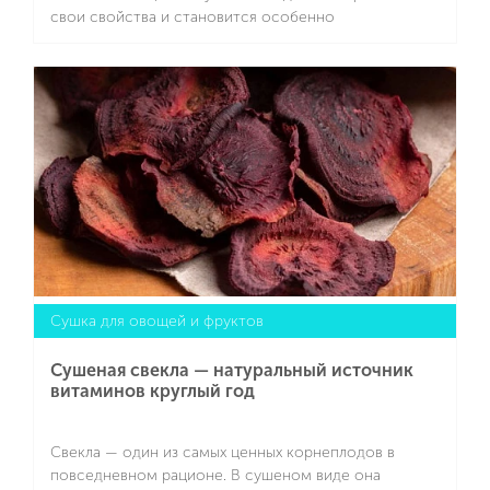
свои свойства и становится особенно
концентрированным по вкусу и аромату. Этот
корень обладает выраженным тонизирующим,
Подробнее
противовоспалительным и общеукрепляющим
действием. Его активно используют в кулинарии,
домашней медицине и косметологии. Сушеный
имбирь подходит для заваривания целебного чая,
приготовления пряной выпечки, маринадов, соусов,
настоек и даже в составе натуральных скрабов.
Сушка для овощей и фруктов
Сушеная свекла — натуральный источник
витаминов круглый год
Свекла — один из самых ценных корнеплодов в
повседневном рационе. В сушеном виде она