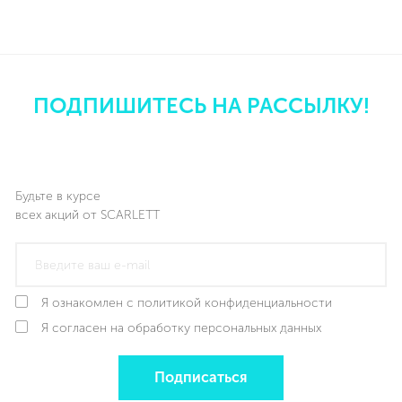
сушки этого корня рекомендуем использовать
Подробнее
SCARLETT SC-FD421T19 с точной настройкой
температуры (электронное управление, мощность
прибора — 245 Вт).
ПОДПИШИТЕСЬ НА РАССЫЛКУ!
Будьте в курсе
всех акций от SCARLETT
Я ознакомлен с политикой конфиденциальности
Я согласен на обработку персональных данных
Подписаться