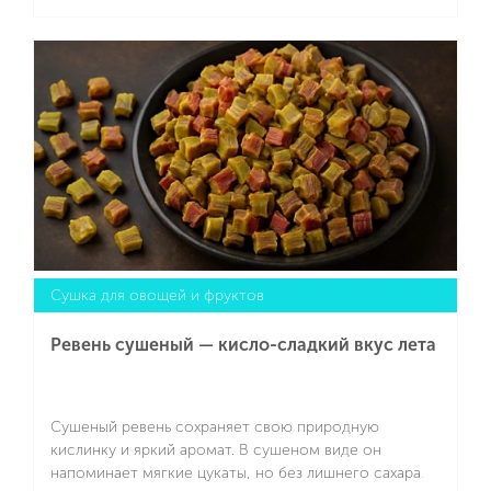
микроэлементами, практически не теряют
питательной ценности при сушке и легко
Подробнее
усваиваются организмом. Это не только отличный
снек, но и удобная заготовка для домашних и
походных блюд. Чтобы их сделать, рекомендуем
SCARLETT SC-FD421T19 с корпусом стального цвета,
пластиковыми поддонами и удобной кнопкой
включения.
Сушка для овощей и фруктов
Ревень сушеный — кисло-сладкий вкус лета
Сушеный ревень сохраняет свою природную
кислинку и яркий аромат. В сушеном виде он
напоминает мягкие цукаты, но без лишнего сахара.