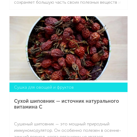
сохраняет большую часть своих полезных веществ и
становится удобным, компактным и
долгохранящимся продуктом. Это отличный способ
Подробнее
запастись витаминами на зиму без консервантов,
заморозки и варки. Сушеная свекла имеет
насыщенный вкус, яркий цвет и универсальное
применение — от супов и салатов до выпечки и
напитков. Чтобы ее приготовить, выбирайте сушилку
для овощей и фруктов SCARLETT SC-FD421T19 с
максимальной загрузкой 5 килограмм.
Сушка для овощей и фруктов
Сухой шиповник — источник натурального
витамина C
Сушеный шиповник — это мощный природный
иммуномодулятор. Он особенно полезен в осенне-
зимний период, когда организму не хватает