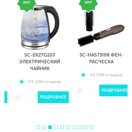
SC-EK27G103
SC-HAS73I08 ФЕН-
ЭЛЕКТРИЧЕСКИЙ
РАСЧЕСКА
ЧАЙНИК
4.9 (546 отзывов)
4.9 (269 отзывов)
ПОДРОБНЕЕ
Е
ПОДРОБНЕЕ