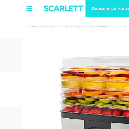
Фирменный мага
Главная
Для кухни
Техника для приготовления пищи
Суши