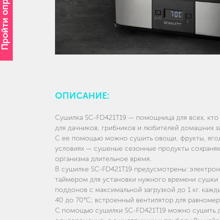
Пройти опрос
ОПИСАНИЕ:
Сушилка SC-FD421T19 — помощница для всех, кто 
для дачников, грибников и любителей домашних з
С ее помощью можно сушить овощи, фрукты, ягод
условиях — сушеные сезонные продукты сохраняю
организма длительное время.
В сушилке SC-FD421T19 предусмотрены: электрон
таймером для установки нужного времени сушки 
поддонов c максимальной загрузкой до 1 кг. кажд
40 до 70°С; встроенный вентилятор для равноме
С помощью сушилки SC-FD421T19 можно сушить д