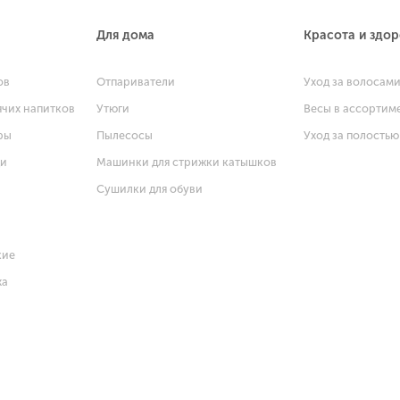
Для дома
Красота и здо
ов
Отпариватели
Уход за волосам
ячих напитков
Утюги
Весы в ассортим
ры
Пылесосы
Уход за полостью
щи
Машинки для стрижки катышков
Сушилки для обуви
кие
ха