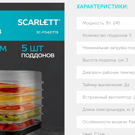
ХАРАКТЕРИСТИКИ:
Мощность, Вт
:
245
Количество поддонов
:
5
Номинальная загрузка под
Высота поддона, см
:
3
Диапазон рабочих темпер
Таймер выключения
:
Да
Встроенный вентилятор
:
Длина электрошнура, м
:
1
Особенности модели
:
Ра
Цвет: Сталь