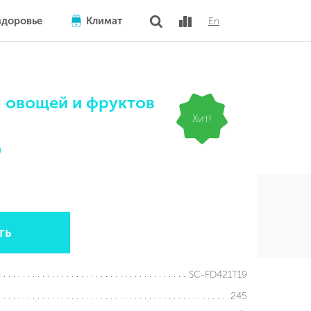
здоровье
Климат
En
 овощей и фруктов
Хит!
9
ть
SC-FD421T19
245