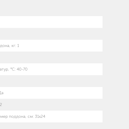
дона, кг
:
1
атур, °С
:
40-70
Да
.2
змер поддона, см: 31х24