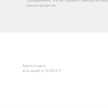
одновременно, а в инструкции к прибору Вы най
разных продуктов.
Будьте в курсе
всех акций от SCARLETT