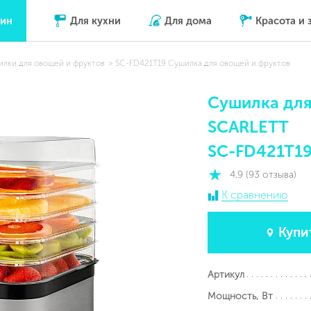
зин
Для кухни
Для дома
Красота и 
лки для овощей и фруктов
SC-FD421T19 Сушилка для овощей и фруктов
Сушилка для
SCARLETT
SC-FD421T1
4.9 (93 отзыва)
К сравнению
Купи
Артикул
Мощность, Вт