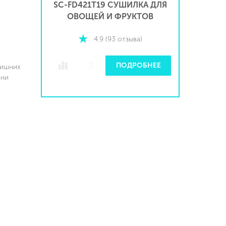
КА ДЛЯ
SC-FD421T19 СУШИЛКА ДЛЯ
SC-FD4
ТОВ
ОВОЩЕЙ И ФРУКТОВ
ОВО
)
4.9 (93 отзыва)
БНЕЕ
ПОДРОБНЕЕ
лишних
они