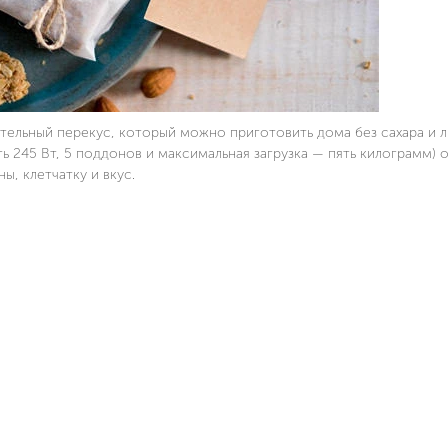
SC-FD421T19 СУШИЛКА ДЛЯ
SC-FD421T19 СУШИЛ
ОВОЩЕЙ И ФРУКТОВ
ОВОЩЕЙ И ФРУК
4.9 (93 отзыва)
4.9 (93 отзыва
ПОДРОБНЕЕ
ПОДРО
тельный перекус, который можно приготовить дома без сахара и 
 245 Вт, 5 поддонов и максимальная загрузка — пять килограмм) 
ы, клетчатку и вкус.