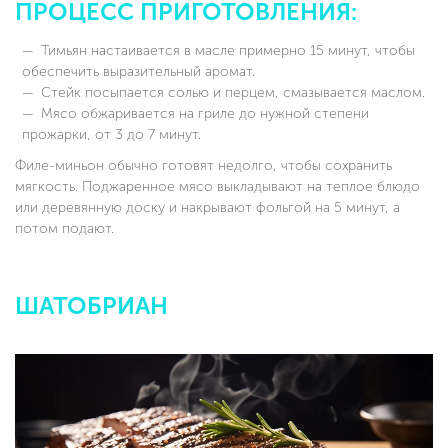
ПРОЦЕСС ПРИГОТОВЛЕНИЯ:
Тимьян настаивается в масле примерно 15 минут, чтобы
обеспечить выразительный аромат.
Стейк посыпается солью и перцем, смазывается маслом.
Мясо обжаривается на гриле до нужной степени
прожарки, от 3 до 7 минут.
Филе-миньон обычно готовят недолго, чтобы сохранить
мягкость. Поджаренное мясо выкладывают на теплое блюдо
или деревянную доску и накрывают фольгой на 5 минут, а
потом подают.
ШАТОБРИАН