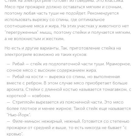
Стейк на электрогриле готовят из говядины. Это классика.
Мясо при прожарке должно оставаться мягким и сочным,
поэтому любая часть туши не подойдет. Рекомендуется
использовать вырезку со спины, где оптимальное
соотношение мяса и жира. На этих участках у животного нет
“перегруженных” мышц, поэтому стейки и получается мягким,
а не волокнистым и жестким.
Но есть и другие варианты. Так, приготовление стейка на
электрогриле возможно из таких кусков:
Рибай — стейк из подлопаточной части туши. Мраморное,
сочное мясо с высоким содержанием жира.
Рибай на кости — вырезка со спины, но выполненная
вместе с ребром. В этом случае мясо приобретает больше
аромата. Стейки с длинной костью называется томагавком, с
короткой — ковбоем.
Стриплойн вырезается из поясничной части. Это мясо
более плотное и менее жирное. Такой стейк еще называется
“Нью-Йорк”.
Филе-миньон: нежирный, нежный. Готовится со степенью
прожарки от средней и выше, то есть никогда не бывает “с
кровью”.