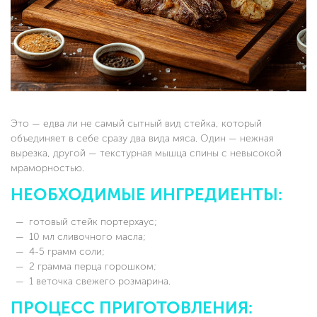
Это — едва ли не самый сытный вид стейка, который
объединяет в себе сразу два вида мяса. Один — нежная
вырезка, другой — текстурная мышца спины с невысокой
мраморностью.
НЕОБХОДИМЫЕ ИНГРЕДИЕНТЫ:
готовый стейк портерхаус;
10 мл сливочного масла;
4-5 грамм соли;
2 грамма перца горошком;
1 веточка свежего розмарина.
ПРОЦЕСС ПРИГОТОВЛЕНИЯ: