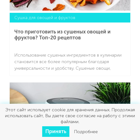
Сушка для овощей и фруктов
Что приготовить из сушеных овощей и
фруктов? Топ-20 рецептов
Использование сушеных ингредиентов в кулинарии
становится все более популярным благодаря
универсальности и удобству. Сушеные овощи,
фрукты, зелень и специи сохраняют практически все
питательные вещества, аромат и вкус свежих
Подробнее
продуктов, при этом не требуют срочной
переработки или хранения в холодильнике. Они
позволяют готовить блюда вне сезона, экономят
время на подготовку — многие из них достаточно
Этот сайт использует cookie для хранения данных. Продолжая
замочить в воде или сразу добавлять в супы, соусы и
использовать сайт, Вы даете свое согласие на работу с этими
рагу, не тратя часы на нарезку и очистку.
файлами.
Принять
Подробнее