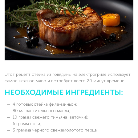
Этот рецепт стейка из говядины на электрогриле использует
самое нежное мясо и потребует всего 20 минут времени.
НЕОБХОДИМЫЕ ИНГРЕДИЕНТЫ:
4 готовых стейка филе-миньон;
80 мл растительного масла;
10 грамм свежего тимьяна (веточки);
6 грамм соли;
3 грамма черного свежемолотого перца.