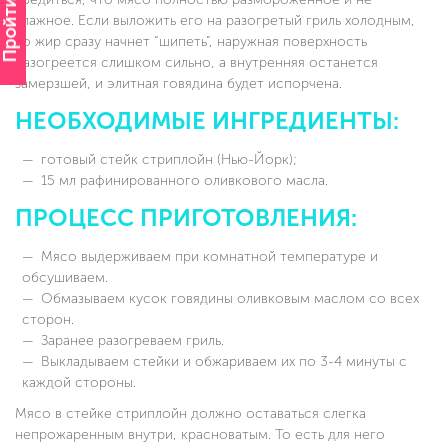
Пройти опрос
влажное. Если выложить его на разогретый гриль холодным,
то жир сразу начнет “шипеть”, наружная поверхность
разогреется слишком сильно, а внутренняя останется
замерзшей, и элитная говядина будет испорчена.
НЕОБХОДИМЫЕ ИНГРЕДИЕНТЫ:
готовый стейк стриплойн (Нью-Йорк);
15 мл рафинированного оливкового масла.
ПРОЦЕСС ПРИГОТОВЛЕНИЯ:
Мясо выдерживаем при комнатной температуре и
обсушиваем.
Обмазываем кусок говядины оливковым маслом со всех
сторон.
Заранее разогреваем гриль.
Выкладываем стейки и обжариваем их по 3-4 минуты с
каждой стороны.
Мясо в стейке стриплойн должно оставаться слегка
непрожаренным внутри, красноватым. То есть для него