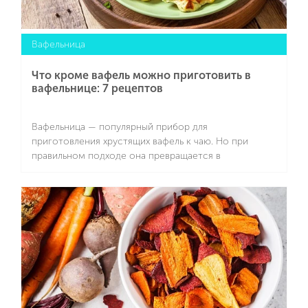
Вафельница
Что кроме вафель можно приготовить в
вафельнице: 7 рецептов
Вафельница — популярный прибор для
приготовления хрустящих вафель к чаю. Но при
правильном подходе она превращается в
универсальную кухонную помощницу, с которой
можно быстро и без лишней возни приготовить
Подробнее
самые разные блюда — от завтраков до десертов и
закусок. Минимум масла, удобная форма,
равномерная прожарка и необычная подача делают
рецепты для вафельницы особенно
привлекательными.