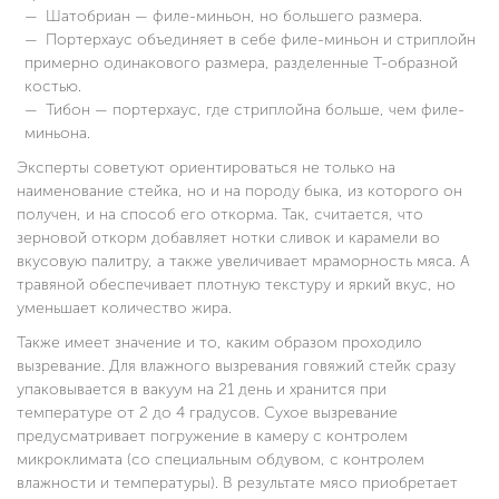
Шатобриан — филе-миньон, но большего размера.
Портерхаус объединяет в себе филе-миньон и стриплойн
примерно одинакового размера, разделенные Т-образной
костью.
Тибон — портерхаус, где стриплойна больше, чем филе-
миньона.
Эксперты советуют ориентироваться не только на
наименование стейка, но и на породу быка, из которого он
получен, и на способ его откорма. Так, считается, что
зерновой откорм добавляет нотки сливок и карамели во
вкусовую палитру, а также увеличивает мраморность мяса. А
травяной обеспечивает плотную текстуру и яркий вкус, но
уменьшает количество жира.
Также имеет значение и то, каким образом проходило
вызревание. Для влажного вызревания говяжий стейк сразу
упаковывается в вакуум на 21 день и хранится при
температуре от 2 до 4 градусов. Сухое вызревание
предусматривает погружение в камеру с контролем
микроклимата (со специальным обдувом, с контролем
влажности и температуры). В результате мясо приобретает