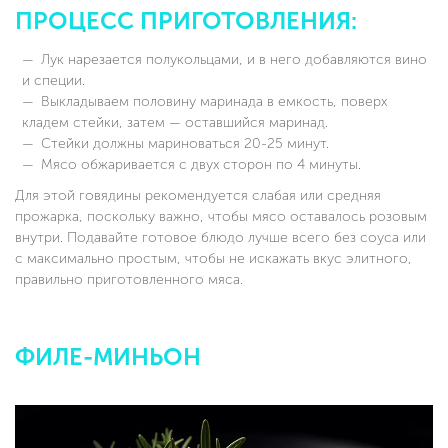
ПРОЦЕСС ПРИГОТОВЛЕНИЯ:
Лук нарезается полукольцами, и в него добавляются вино
и специи.
Выкладываем половину маринада в емкость, поверх
кладем стейки, затем — оставшийся маринад.
Стейки должны мариноваться 20-25 минут.
Мясо обжаривается с двух сторон по 4 минуты.
Для этой говядины рекомендуется слабая или средняя
прожарка, поскольку важно, чтобы мясо оставалось розовым
внутри. Подавайте готовое блюдо лучше всего без соуса или
с максимально простым, чтобы не искажать вкус элитного,
правильно приготовленного мяса.
ФИЛЕ-МИНЬОН