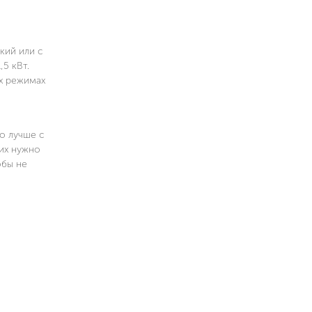
кий или с
5 кВт.
ых режимах
о лучше с
их нужно
обы не