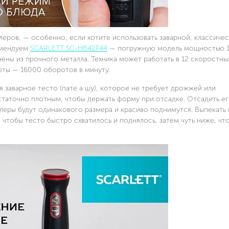
леров, — особенно, если хотите использовать заварной, классичес
омендуем
SCARLETT SC-HB42F44
— погружную модель мощностью 1,
лнены из прочного металла. Техника может работать в 12 скоростн
оты — 16000 оборотов в минуту.
 заварное тесто (пате а шу), которое не требует дрожжей или
статочно плотным, чтобы держать форму при отсадке. Отсадить ег
еры будут одинакового размера и красиво поднимутся. Выпекать 
 чтобы тесто быстро схватилось и поднялось, затем чуть ниже, чт