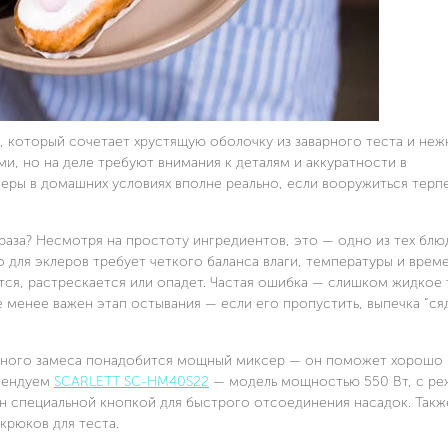
SC-HB42F44 БЛЕНДЕР
SC-SM10S55 ПЛАНЕТ
ПОГРУЖНОЙ
МИКСЕР
4.9 (791 отзыв)
4.9 (404 отзыва
ПОДРОБНЕЕ
ПОДРО
, который сочетает хрустящую оболочку из заварного теста и не
и, но на деле требуют внимания к деталям и аккуратности в
леры в домашних условиях вполне реально, если вооружиться терп
раза? Несмотря на простоту ингредиентов, это — одно из тех блюд
 для эклеров требует четкого баланса влаги, температуры и врем
ся, растрескается или опадет. Частая ошибка — слишком жидкое 
 менее важен этап остывания — если его пропустить, выпечка “ся
мерного замеса понадобится мощный миксер — он поможет хорошо
омендуем
SCARLETT SC-HM40S22
— модель мощностью 550 Вт, с р
ен специальной кнопкой для быстрого отсоединения насадок. Такж
крюков для теста.