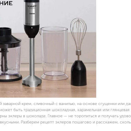
 заварной крем, сливочный с ванилью, на основе сгущенки или да
я может быть традиционная шоколадная, карамельная или глянцевая
ярны эклеры в шоколаде. Главное — не торопиться и получать удов
 вкусными. Разберем рецепт эклеров пошагово и расскажем, сколь