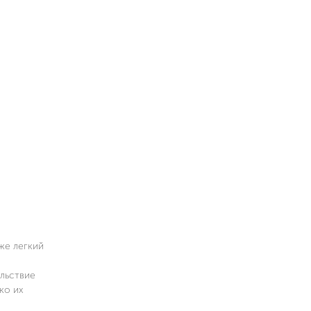
же легкий
ольствие
ко их