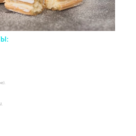
Ы:
е).
).