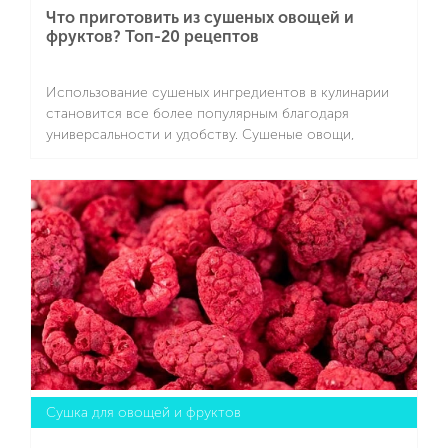
Что приготовить из сушеных овощей и
фруктов? Топ-20 рецептов
Использование сушеных ингредиентов в кулинарии
становится все более популярным благодаря
универсальности и удобству. Сушеные овощи,
фрукты, зелень и специи сохраняют практически все
питательные вещества, аромат и вкус свежих
Подробнее
продуктов, при этом не требуют срочной
переработки или хранения в холодильнике. Они
позволяют готовить блюда вне сезона, экономят
время на подготовку — многие из них достаточно
замочить в воде или сразу добавлять в супы, соусы и
рагу, не тратя часы на нарезку и очистку.
Сушка для овощей и фруктов