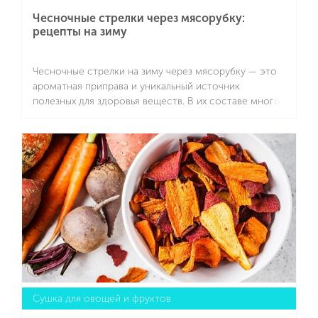
Чесночные стрелки через мясорубку:
рецепты на зиму
Чесночные стрелки на зиму через мясорубку — это
ароматная приправа и уникальный источник
полезных для здоровья веществ. В их составе много
витаминов С и А, которые укрепляют иммунитет и
помогают противостоять простудам зимой.
Подробнее
Эфирные масла и фитонциды действуют как
природные антисептики, поддерживая организм в
борьбе с вирусами и бактериями. Кроме того,
чесночные стрелки богаты клетчаткой,
способствующей хорошему пищеварению, и
микроэлементами, полезными для сердца и сосудов.
Их регулярное употребление улучшает обмен
веществ, нормализует давление и придает бодрости.
Сушка для овощей и фруктов