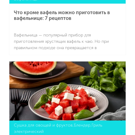
Что кроме вафель можно приготовить в
вафельнице: 7 рецептов
Вафельница — популярный прибор для
приготовления хрустящих вафель к чаю. Но при
правильном подходе она превращается в
универсальную кухонную помощницу, с которой
можно быстро и без лишней возни приготовить
Подробнее
самые разные блюда — от завтраков до десертов и
закусок. Минимум масла, удобная форма,
равномерная прожарка и необычная подача делают
рецепты для вафельницы особенно
привлекательными.
Сушка для овощей и фруктов,Блендер,Гриль
электрический