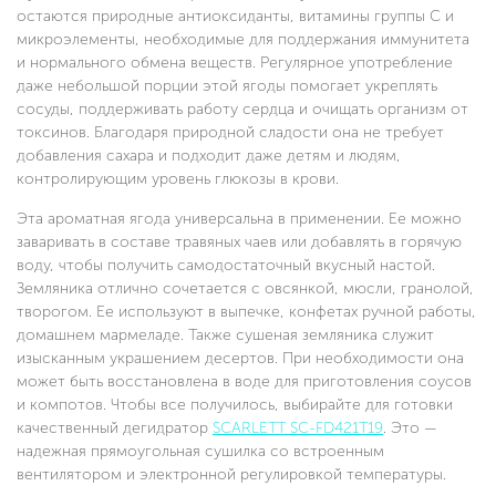
остаются природные антиоксиданты, витамины группы C и
микроэлементы, необходимые для поддержания иммунитета
и нормального обмена веществ. Регулярное употребление
даже небольшой порции этой ягоды помогает укреплять
сосуды, поддерживать работу сердца и очищать организм от
токсинов. Благодаря природной сладости она не требует
добавления сахара и подходит даже детям и людям,
контролирующим уровень глюкозы в крови.
Эта ароматная ягода универсальна в применении. Ее можно
заваривать в составе травяных чаев или добавлять в горячую
воду, чтобы получить самодостаточный вкусный настой.
Земляника отлично сочетается с овсянкой, мюсли, гранолой,
творогом. Ее используют в выпечке, конфетах ручной работы,
домашнем мармеладе. Также сушеная земляника служит
изысканным украшением десертов. При необходимости она
может быть восстановлена в воде для приготовления соусов
и компотов. Чтобы все получилось, выбирайте для готовки
качественный дегидратор
SCARLETT SC-FD421T19
. Это —
надежная прямоугольная сушилка со встроенным
вентилятором и электронной регулировкой температуры.