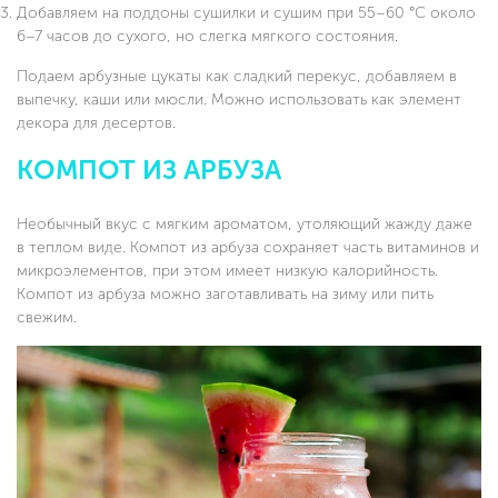
Добавляем на поддоны сушилки и сушим при 55–60 °C около
6–7 часов до сухого, но слегка мягкого состояния.
Подаем арбузные цукаты как сладкий перекус, добавляем в
выпечку, каши или мюсли. Можно использовать как элемент
декора для десертов.
КОМПОТ ИЗ АРБУЗА
Необычный вкус с мягким ароматом, утоляющий жажду даже
в теплом виде. Компот из арбуза сохраняет часть витаминов и
микроэлементов, при этом имеет низкую калорийность.
Компот из арбуза можно заготавливать на зиму или пить
свежим.