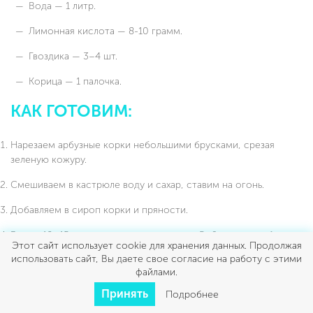
Вода — 1 литр.
Лимонная кислота — 8-10 грамм.
Гвоздика — 3–4 шт.
Корица — 1 палочка.
КАК ГОТОВИМ:
Нарезаем арбузные корки небольшими брусками, срезая
зеленую кожуру.
Смешиваем в кастрюле воду и сахар, ставим на огонь.
Добавляем в сироп корки и пряности.
Варим 10–15 минут, затем оставляем на 5–6 часов, чтобы
Этот сайт использует cookie для хранения данных. Продолжая
корки пропитались.
использовать сайт, Вы даете свое согласие на работу с этими
файлами.
Повторяем нагревание и охлаждение еще 2 раза для
насыщенного вкуса и упругой текстуры.
Принять
Подробнее