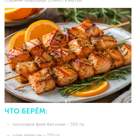
сохраняя природную сочность внутри.
ЧТО БЕРЁМ:
лососевое филе без кожи – 500 гр;
один апельсин – 150 гр;