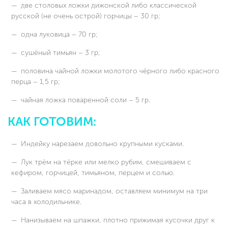
две столовых ложки дижонской либо классической
русской (не очень острой) горчицы – 30 гр;
одна луковица – 70 гр;
сушёный тимьян – 3 гр;
половина чайной ложки молотого чёрного либо красного
перца – 1,5 гр;
чайная ложка поваренной соли – 5 гр.
КАК ГОТОВИМ:
Индейку нарезаем довольно крупными кусками.
Лук трём на тёрке или мелко рубим, смешиваем с
кефиром, горчицей, тимьяном, перцем и солью.
Заливаем мясо маринадом, оставляем минимум на три
часа в холодильнике.
Нанизываем на шпажки, плотно прижимая кусочки друг к