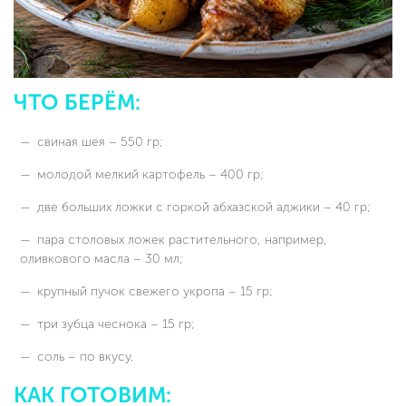
ЧТО БЕРЁМ:
свиная шея – 550 гр;
молодой мелкий картофель – 400 гр;
две больших ложки с горкой абхазской аджики – 40 гр;
пара столовых ложек растительного, например,
оливкового масла – 30 мл;
крупный пучок свежего укропа – 15 гр;
три зубца чеснока – 15 гр;
соль – по вкусу.
КАК ГОТОВИМ: