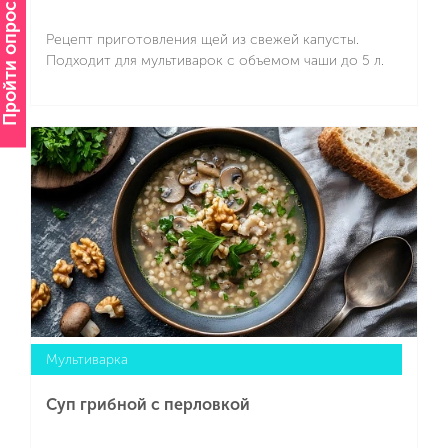
Пройти опрос
Рецепт приготовления щей из свежей капусты.
Подходит для мультиварок с объемом чаши до 5 л.
Подробнее
Мультиварка
Суп грибной с перловкой