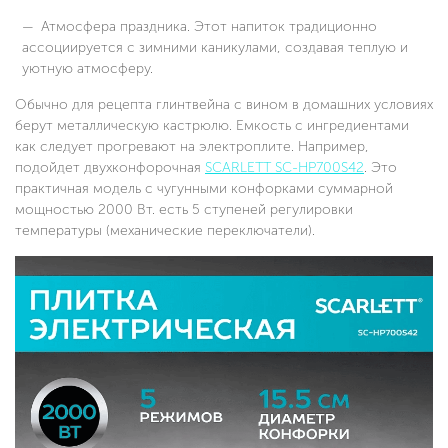
Атмосфера праздника. Этот напиток традиционно
ассоциируется с зимними каникулами, создавая теплую и
уютную атмосферу.
Обычно для рецепта глинтвейна с вином в домашних условиях
берут металлическую кастрюлю. Емкость с ингредиентами
как следует прогревают на электроплите. Например,
подойдет двухконфорочная
SCARLETT SC-HP700S42
. Это
практичная модель с чугунными конфорками суммарной
мощностью 2000 Вт. есть 5 ступеней регулировки
температуры (механические переключатели).