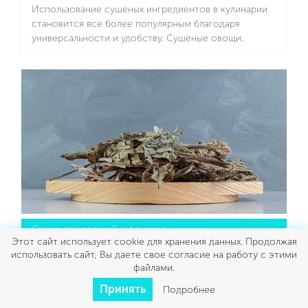
Использование сушеных ингредиентов в кулинарии
становится все более популярным благодаря
универсальности и удобству. Сушеные овощи,
фрукты, зелень и специи сохраняют практически все
питательные вещества, аромат и вкус свежих
Подробнее
продуктов, при этом не требуют срочной
переработки или хранения в холодильнике. Они
позволяют готовить блюда вне сезона, экономят
время на подготовку — многие из них достаточно
замочить в воде или сразу добавлять в супы, соусы и
рагу, не тратя часы на нарезку и очистку.
Сушка для овощей и фруктов
Этот сайт использует cookie для хранения данных. Продолжая
использовать сайт, Вы даете свое согласие на работу с этими
Ароматная сушеная мята для чая, десертов и
файлами.
маринадов
Принять
Подробнее