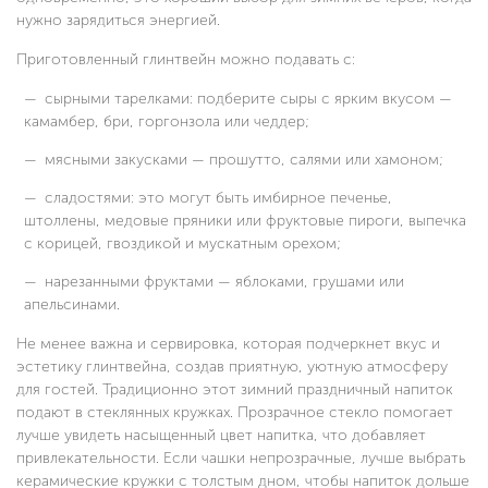
нужно зарядиться энергией.
Приготовленный глинтвейн можно подавать с:
сырными тарелками: подберите сыры с ярким вкусом —
камамбер, бри, горгонзола или чеддер;
мясными закусками — прошутто, салями или хамоном;
сладостями: это могут быть имбирное печенье,
штоллены, медовые пряники или фруктовые пироги, выпечка
с корицей, гвоздикой и мускатным орехом;
нарезанными фруктами — яблоками, грушами или
апельсинами.
Не менее важна и сервировка, которая подчеркнет вкус и
эстетику глинтвейна, создав приятную, уютную атмосферу
для гостей. Традиционно этот зимний праздничный напиток
подают в стеклянных кружках. Прозрачное стекло помогает
лучше увидеть насыщенный цвет напитка, что добавляет
привлекательности. Если чашки непрозрачные, лучше выбрать
керамические кружки с толстым дном, чтобы напиток дольше