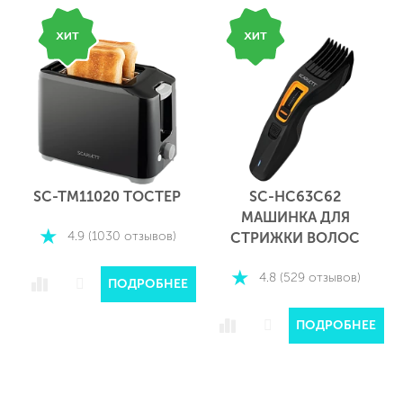
SC-HC63C62
SC-HD70I84 ФЕН
МАШИНКА ДЛЯ
4.8 (231 отзыв)
СТРИЖКИ ВОЛОС
4.8 (529 отзывов)
Е
ПОДРОБНЕЕ
ПОДРОБНЕЕ