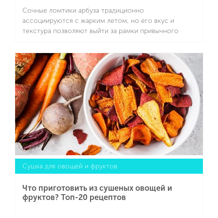
Сочные ломтики арбуза традиционно
ассоциируются с жарким летом, но его вкус и
текстура позволяют выйти за рамки привычного
угощения на пляже. Этот фрукт отлично сочетается
с сырами, зеленью, специями и даже с мясом,
Подробнее
превращаясь в основу необычных салатов, закусок,
напитков и десертов. Несколько простых
комбинаций помогут открыть арбуз с неожиданной
стороны и разнообразить меню в любой сезон.
Расскажем про самые популярные арбузные
рецепты.
Сушка для овощей и фруктов
Что приготовить из сушеных овощей и
фруктов? Топ-20 рецептов