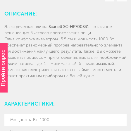
слайд
слай
ОПИСАНИЕ:
Электрическая плитка
Scarlett SC
-
HP
700
S
31
– отличное
решение для быстрого приготовления пищи.
Одна конфорка диаметром 15.5 см и мощность 1000 Вт
обеспечат равномерный прогрев нагревательного элемента
для достижения наилучшего результата. Также, Вы сможете
Пройти опрос
управлять процессом приготовления, выставляя необходимый
режим нагрева, где: 1 – минимальный, 5 – максимальный.
Компактная электрическая плитка не займет много места и
станет практичным прибором на Вашей кухне.
ХАРАКТЕРИСТИКИ:
Мощность, Вт
:
1000