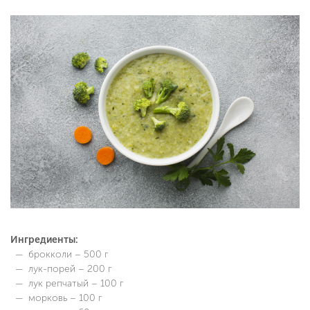
Ингредиенты:
брокколи – 500 г
лук-порей – 200 г
лук репчатый – 100 г
морковь – 100 г