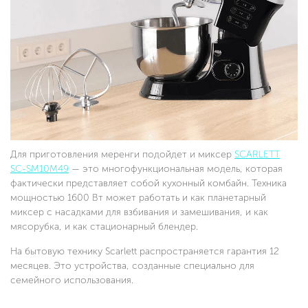
Для приготовления меренги подойдет и миксер
SCARLETT
SC-SM10M49
— это многофункциональная модель, которая
фактически представляет собой кухонный комбайн. Техника
мощностью 1600 Вт может работать и как планетарный
миксер с насадками для взбивания и замешивания, и как
мясорубка, и как стационарный блендер.
На бытовую технику Scarlett распространяется гарантия 12
месяцев. Это устройства, созданные специально для
семейного использования.