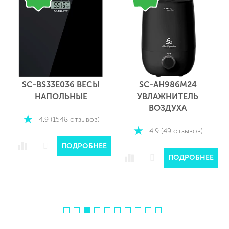
SC-BS33E036 ВЕСЫ
SC-AH986M24
НАПОЛЬНЫЕ
УВЛАЖНИТЕЛЬ
ВОЗДУХА
4.9 (1548 отзывов)
4.9 (49 отзывов)
ПОДРОБНЕЕ
Е
ПОДРОБНЕЕ