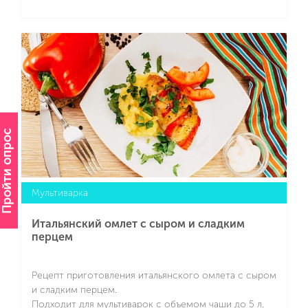
Подробнее
Пройти опрос
Мультиварка
Итальянский омлет с сыром и сладким
перцем
Рецепт приготовления итальянского омлета с сыром
и сладким перцем.
Подходит для мультиварок с объемом чаши до 5 л.