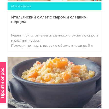
Мультиварка
Итальянский омлет с сыром и сладким
перцем
Рецепт приготовления итальянского омлета с сыром
и сладким перцем.
Подходит для мультиварок с объемом чаши до 5 л.
Подробнее
Пройти опрос