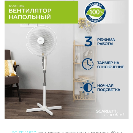
SC-SF111B27
: вентилятор с лопастями диаметром 40 см