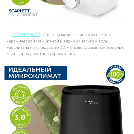
SC-AH986M24
: стильная модель в черном цвете с
керамической мембраной и верхним заливом воды.
Рассчитана на площадь до 30 м2. Для добавления эфирных
масел предусмотрена аромакапсула.