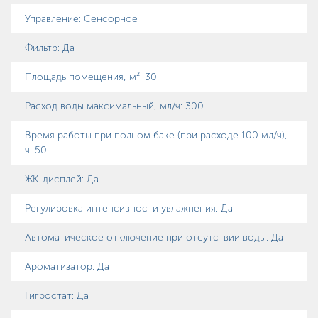
Управление
:
Сенсорное
Фильтр
:
Да
Площадь помещения, м²
:
30
Расход воды максимальный, мл/ч
:
300
Время работы при полном баке (при расходе 100 мл/ч),
ч
:
50
ЖК-дисплей
:
Да
Регулировка интенсивности увлажнения
:
Да
Автоматическое отключение при отсутствии воды
:
Да
Ароматизатор
:
Да
Гигростат
:
Да