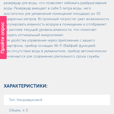
резервуар для воды, что позволяет избежать разбрызгивания
воды. Резервуар вмещает в себя 5 литра воды, чего
достаточно для увлажнения помещения площадью до 30
квадратных метров. Встроенный гигростат дает возможность
Пройти опрос
регулировать влажность воздуха в помещении и отображает
на дисплее текущий уровень влажности, что помогает
создать оптимальный микроклимат.
Для удобства управления через приложение с вашего
смартфона, прибор оснащен Wi-Fi (Вайфай) функцией.
При отсутствии воды в увлажнителе, прибор автоматически
отключается для сохранения длительного срока службы.
ХАРАКТЕРИСТИКИ:
Тип
:
Ультразвуковой
Объем, л
:
5