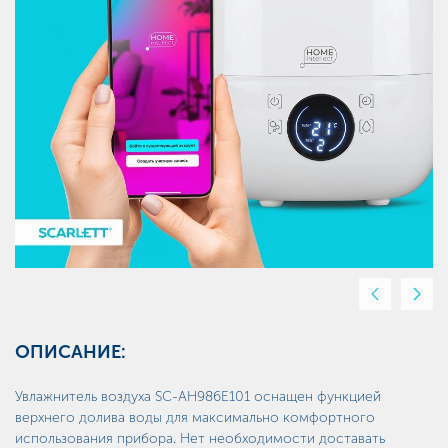
Предыдущи
Сле
слайд
слай
ОПИСАНИЕ:
Увлажнитель воздуха SC-AH986E101 оснащен функцией
верхнего долива воды для максимально комфортного
использования прибора. Нет необходимости доставать