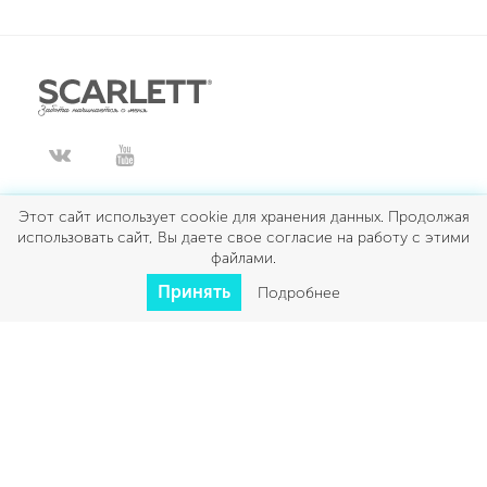
ДЛЯ КУХНИ
Этот сайт использует cookie для хранения данных. Продолжая
использовать сайт, Вы даете свое согласие на работу с этими
ДЛЯ ДОМА
файлами.
КРАСОТА И ЗДОРОВЬЕ
Принять
Подробнее
КЛИМАТ
УМНЫЙ ДОМ
Scarlett © 2026
Все права защищены
Политика конфиденциальности