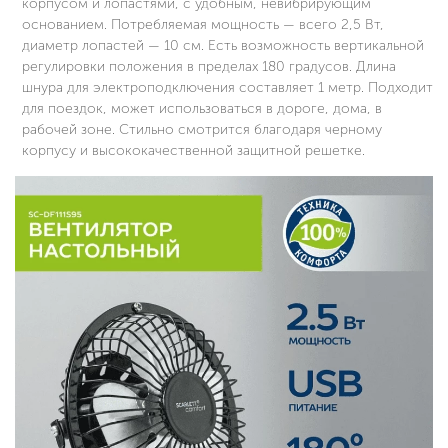
корпусом и лопастями, с удобным, невибрирующим
основанием. Потребляемая мощность — всего 2,5 Вт,
диаметр лопастей — 10 см. Есть возможность вертикальной
регулировки положения в пределах 180 градусов. Длина
шнура для электроподключения составляет 1 метр. Подходит
для поездок, может использоваться в дороге, дома, в
рабочей зоне. Стильно смотрится благодаря черному
корпусу и высококачественной защитной решетке.