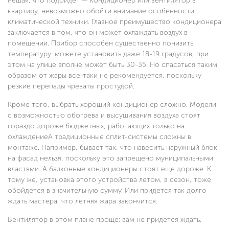
Решая, что подойдет — кондиционер или вентилятор в
квартиру, невозможно обойти внимание особенности
климатической техники. Главное преимущество кондиционера
заключается в том, что он может охлаждать воздух в
помещении. Прибор способен существенно понизить
температуру: можете установить даже 18-19 градусов, при
этом на улице вполне может быть 30-35. Но спасаться таким
образом от жары все-таки не рекомендуется, поскольку
резкие перепады чреваты простудой.
Кроме того, выбрать хороший кондиционер сложно. Модели
с возможностью обогрева и высушивания воздуха стоят
гораздо дороже бюджетных, работающих только на
охлаждениеА традиционные сплит-системы сложны в
монтаже. Например, бывает так, что навесить наружный блок
на фасад нельзя, поскольку это запрещено муниципальными
властями. А балконные кондиционеры стоят еще дороже. К
тому же, установка этого устройства летом, в сезон, тоже
обойдется в значительную сумму. Или придется так долго
ждать мастера, что летняя жара закончится.
Вентилятор в этом плане проще: вам не придется ждать,