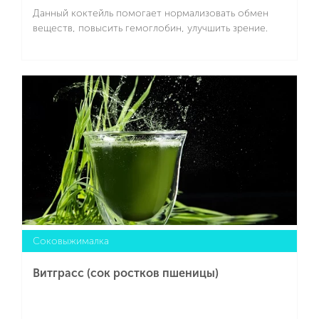
Данный коктейль помогает нормализовать обмен
веществ, повысить гемоглобин, улучшить зрение.
Подробнее
Cоковыжималка
Витграсс (сок ростков пшеницы)