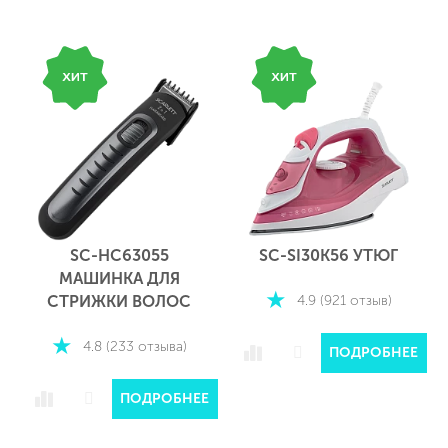
SC-HC63055
SC-SI30K56 УТЮГ
МАШИНКА ДЛЯ
4.9 (921 отзыв)
СТРИЖКИ ВОЛОС
4.8 (233 отзыва)
ПОДРОБНЕЕ
Е
ПОДРОБНЕЕ