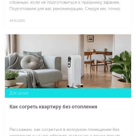
сложным, если не подготовиться к празднику заранее.
Подготовили для вас рекомендации. Следуя им, точно
можно порадовать жену или подругу. Уверены, что
бытовая техника прекрасно подойдет. Расскажем
29.01.2025
подробнее, почему.
Подробнее
Для дома
Как согреть квартиру без отопления
Расскажем, как согреться в холодном помещении без
отопления и на что обратить внимание с точки зрения