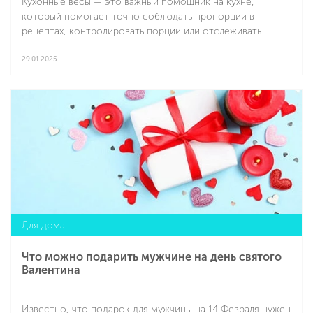
Кухонные весы — это важный помощник на кухне,
который помогает точно соблюдать пропорции в
рецептах, контролировать порции или отслеживать
калорийность блюд. Этот инструмент особенно полезен
для тех, кто увлечен кулинарией, занимается спортом
29.01.2025
или придерживается правильного питания. Расскажем,
Подробнее
как пользоваться кухонными весами, чтобы они служили
долго и были максимально полезны.
Для дома
Что можно подарить мужчине на день святого
Валентина
Известно, что подарок для мужчины на 14 Февраля нужен