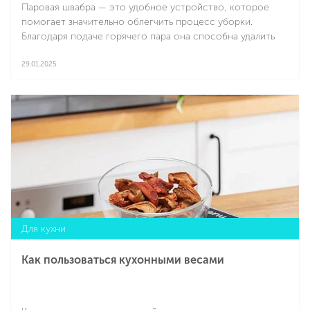
Паровая швабра — это удобное устройство, которое
помогает значительно облегчить процесс уборки.
Благодаря подаче горячего пара она способна удалить
даже застарелые загрязнения, устраняя до 99% бактерий
и микробов без применения химических средств. Но что
29.01.2025
можно мыть паровой шваброй?
Подробнее
Для кухни
Как пользоваться кухонными весами