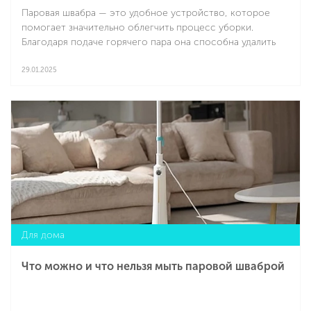
Паровая швабра — это удобное устройство, которое
помогает значительно облегчить процесс уборки.
Благодаря подаче горячего пара она способна удалить
даже застарелые загрязнения, устраняя до 99% бактерий
и микробов без применения химических средств. Но что
29.01.2025
можно мыть паровой шваброй?
Подробнее
Для дома
Что можно и что нельзя мыть паровой шваброй