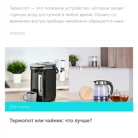
Термопот — это полезное устройство, которое делает
горячую воду доступной в любое время. Однако со
временем внутри прибора неизбежно образуются накипь
и другие загрязнения, влияющие на его работу. Важно
знать, как почистить термопот в домашних условиях,
29.01.2025
чтобы обеспечить безопасность его использования и
Подробнее
долговечность.
Для кухни
Термопот или чайник: что лучше?