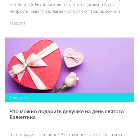
особенный. Но значит ли это, что он должен быть
непрактичным? Предлагаем отойти от традиционной
“сувенирной” символики и подарить то, что будет
действительно полезно и станет напоминать о вас. Если
29.01.2025
не знаете, что подарить мужчине, обратите внимание на
Подробнее
бытовую технику. она точно не станет пылиться на полке:
если правильно выбрать категорию и модель, то
устройство будет использоваться ежедневно.
Для дома
Что можно подарить девушке на день святого
Валентина
Что подарить женщине? Этот вопрос может показаться