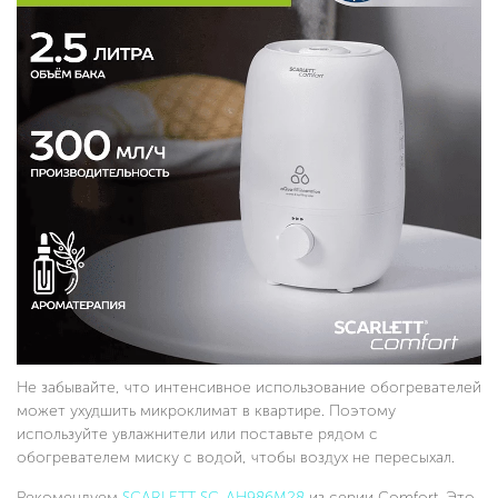
Не забывайте, что интенсивное использование обогревателей
может ухудшить микроклимат в квартире. Поэтому
используйте увлажнители или поставьте рядом с
обогревателем миску с водой, чтобы воздух не пересыхал.
Рекомендуем
SCARLETT SC-AH986M28
из серии Comfort. Это