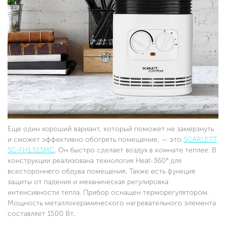
Еще один хороший вариант, который поможет не замерзнуть
и сможет эффективно обогреть помещение, — это
SCARLETT
SC-FH1.513MC
. Он быстро сделает воздух в комнате теплее. В
конструкции реализована технология Heat-360° для
всестороннего обдува помещения. Также есть функция
защиты от падения и механическая регулировка
интенсивности тепла. Прибор оснащен терморегулятором.
Мощность металлокерамического нагревательного элемента
составляет 1500 Вт.