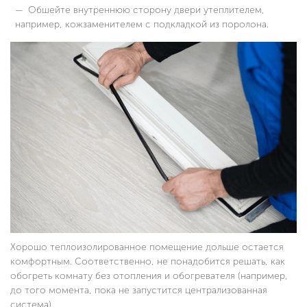
Обшейте внутреннюю сторону двери утеплителем,
например, кожзаменителем с подкладкой из поролона.
Хорошо теплоизолированное помещение дольше остается
комфортным. Соответственно, не понадобится решать, как
обогреть комнату без отопления и обогревателя (например,
до того момента, пока не запустится централизованная
система).