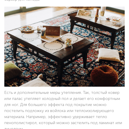
Есть и дополнительные меры утепления. Так, толстый ковер
или палас утепляет холодный пол и делает его комфортным
для ног. Для большего эффекта под покрытие можно
постелить подложку из войлока или теплоизолирующего
материала. Например, эффективно удерживает тепло
пенополистирол, который можно застелить под ламинат или
линолеум.