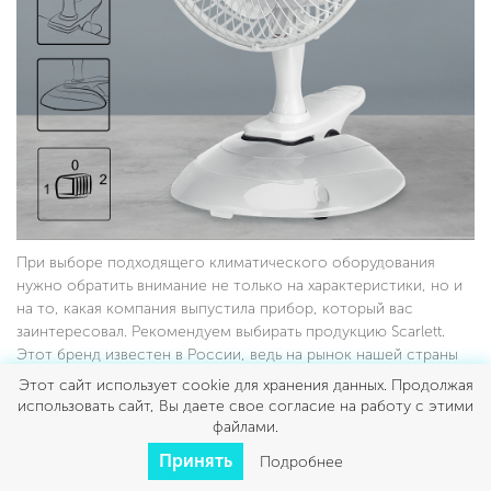
При выборе подходящего климатического оборудования
нужно обратить внимание не только на характеристики, но и
на то, какая компания выпустила прибор, который вас
заинтересовал. Рекомендуем выбирать продукцию Scarlett.
Этот бренд известен в России, ведь на рынок нашей страны
он вышел более 25 лет назад.
Этот сайт использует cookie для хранения данных. Продолжая
использовать сайт, Вы даете свое согласие на работу с этими
Плюсы, которые вы получаете, покупая вентиляторы Scarlett,
файлами.
– это:
Принять
Подробнее
Удобство – приборами просто пользоваться, они не