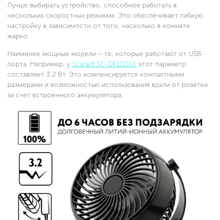
Лучше выбирать устройство, способное работать в
нескольких скоростных режимах. Это обеспечивает гибкую
настройку в зависимости от того, насколько в комнате
жарко.
Наименее мощные модели – те, которые работают от USB-
порта. Например, у
Scarlett SC-DF111S10
этот параметр
составляет 3,2 Вт. Это компенсируется компактными
размерами и возможностью использования вдали от розетки
за счет встроенного аккумулятора.