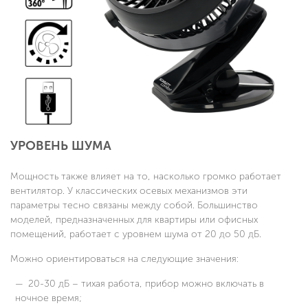
УРОВЕНЬ ШУМА
Мощность также влияет на то, насколько громко работает
вентилятор. У классических осевых механизмов эти
параметры тесно связаны между собой. Большинство
моделей, предназначенных для квартиры или офисных
помещений, работает с уровнем шума от 20 до 50 дБ.
Можно ориентироваться на следующие значения:
20-30 дБ – тихая работа, прибор можно включать в
ночное время;