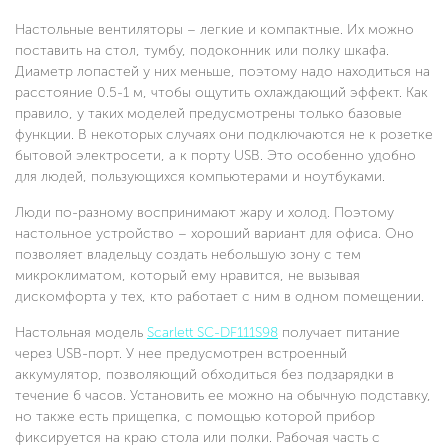
Настольные вентиляторы – легкие и компактные. Их можно
поставить на стол, тумбу, подоконник или полку шкафа.
Диаметр лопастей у них меньше, поэтому надо находиться на
расстояние 0.5-1 м, чтобы ощутить охлаждающий эффект. Как
правило, у таких моделей предусмотрены только базовые
функции. В некоторых случаях они подключаются не к розетке
бытовой электросети, а к порту USB. Это особенно удобно
для людей, пользующихся компьютерами и ноутбуками.
Люди по-разному воспринимают жару и холод. Поэтому
настольное устройство – хороший вариант для офиса. Оно
позволяет владельцу создать небольшую зону с тем
микроклиматом, который ему нравится, не вызывая
дискомфорта у тех, кто работает с ним в одном помещении.
Настольная модель
Scarlett SC-DF111S98
получает питание
через USB-порт. У нее предусмотрен встроенный
аккумулятор, позволяющий обходиться без подзарядки в
течение 6 часов. Установить ее можно на обычную подставку,
но также есть прищепка, с помощью которой прибор
фиксируется на краю стола или полки. Рабочая часть с