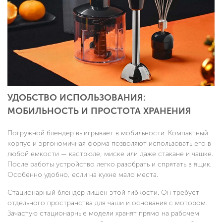
УДОБСТВО ИСПОЛЬЗОВАНИЯ:
МОБИЛЬНОСТЬ И ПРОСТОТА ХРАНЕНИЯ
Погружной блендер выигрывает в мобильности. Компактный
корпус и эргономичная форма позволяют использовать его в
любой емкости — кастрюле, миске или даже стакане и чашке.
После работы устройство легко разобрать и спрятать в ящик.
Особенно удобно, если на кухне мало места.
Стационарный блендер лишен этой гибкости. Он требует
отдельного пространства для чаши и основания с мотором.
Зачастую стационарные модели хранят прямо на рабочем