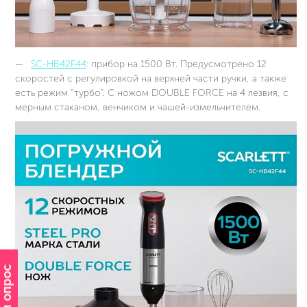
SC-HB42F44
: прибор на 1500 Вт. Предусмотрено 12
скоростей с регулировкой на верхней части ручки, а также
есть режим “турбо”. С ножом DOUBLE FORCE на 4 лезвия, с
мерным стаканом, венчиком и чашей-измельчителем.