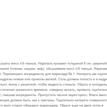
сушить мясо х/б тканью. Нарезать кусками толщиной 6 см, шириной
шнее (пленки, шкурки, жир), обсушиваем мясо х/б тканью. Нареза
см. Перемешать ингредиенты для маринада № 1. Натереть им тщат
 надрезы ножом или проколы вилкой. Соль должна попасть и в надр
ьно, внизу с решеткой, чтобы жидкость стекала. Убрать в холодиль
 истечении указанного времени, говядину вынуть, промыть тщательн
, смешав ингредиенты. Пропустить чеснок через пресс. Влить вино
нция должна быть, как у сметаны. Тщательно натереть поверхност
о всех сторон обмазано маринадом. Убрать еще на двое суток в