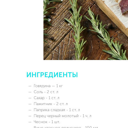
ИНГРЕДИЕНТЫ
Говядина — 1 кг
Соль - 2 ст. л
Сахар - 1 ст. л
Пажитник - 2 ст. л
Паприка сладкая - 1 ст. л
Перец черный молотый - 1 ч. л
Чеснок - 1 шт.
Вино красное полусухое - 100 мл