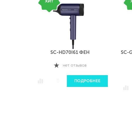
МОПОТ
SC-HD70I61 ФЕН
SC-
а)
нет отзывов
РОБНЕЕ
ПОДРОБНЕЕ