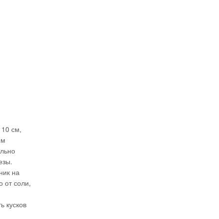
 10 см,
ем
ельно
езы.
ник на
о от соли,
ь кусков