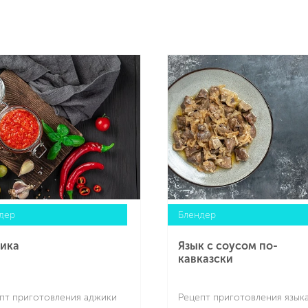
дер
Блендер
ика
Язык с соусом по-
кавказски
пт приготовления аджики
Рецепт приготовления языка