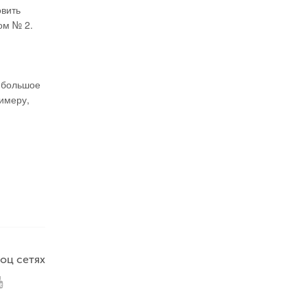
овить
ом № 2.
я большое
римеру,
оц сетях