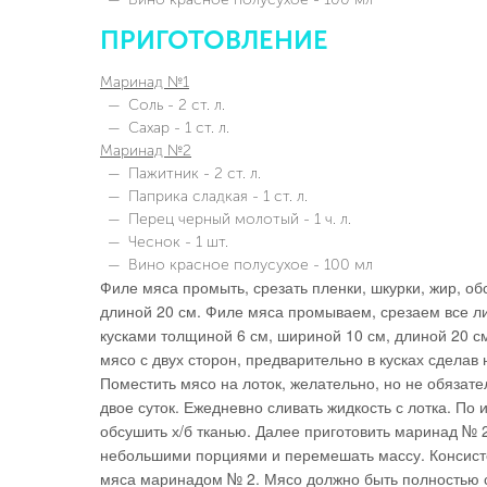
ПРИГОТОВЛЕНИЕ
Маринад №1
Соль - 2 ст. л.
Сахар - 1 ст. л.
Маринад №2
Пажитник - 2 ст. л.
Паприка сладкая - 1 ст. л.
Перец черный молотый - 1 ч. л.
Чеснок - 1 шт.
Вино красное полусухое - 100 мл
Филе мяса промыть, срезать пленки, шкурки, жир, об
длиной 20 см. Филе мяса промываем, срезаем все ли
кусками толщиной 6 см, шириной 10 см, длиной 20 
мясо с двух сторон, предварительно в кусках сделав
Поместить мясо на лоток, желательно, но не обязател
двое суток. Ежедневно сливать жидкость с лотка. По
обсушить х/б тканью. Далее приготовить маринад № 2
небольшими порциями и перемешать массу. Консисте
мяса маринадом № 2. Мясо должно быть полностью с