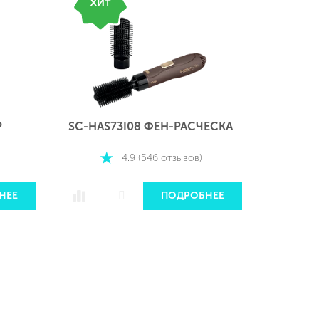
Р
SC-HAS73I08 ФЕН-РАСЧЕСКА
SC-VC8
4.9 (546 отзывов)
НЕЕ
ПОДРОБНЕЕ