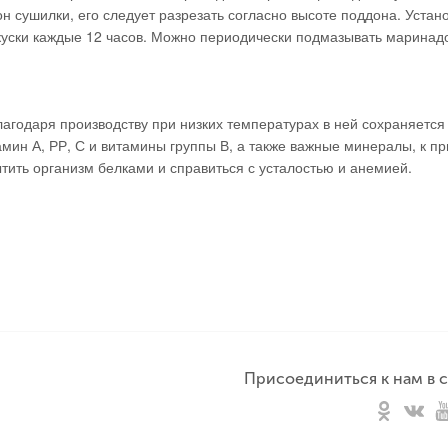
н сушилки, его следует разрезать согласно высоте поддона. Устан
 куски каждые 12 часов. Можно периодически подмазывать маринад
благодаря производству при низких температурах в ней сохраняетс
мин А, РР, С и витамины группы В, а также важные минералы, к п
ытить организм белками и справиться с усталостью и анемией.
Присоединиться к нам в с