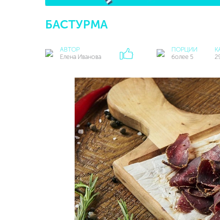
БАСТУРМА
АВТОР
ПОРЦИИ
К
Елена Иванова
более 5
2