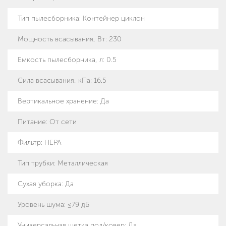
Тип пылесборника
:
Контейнер циклон
Мощность всасывания, Вт
:
230
Емкость пылесборника, л
:
0.5
Сила всасывания, кПа
:
16.5
Вертикальное хранение
:
Да
Питание
:
От сети
Фильтр
:
HEPA
Тип трубки
:
Металлическая
Сухая уборка
:
Да
Уровень шума
:
≤79 дБ
Универсальная щетка пол/ковер
:
Да