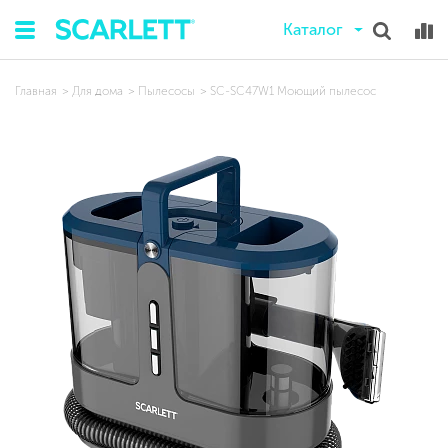
Каталог
Главная
Для дома
Пылесосы
SC-SC47W1 Моющий пылесос