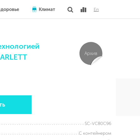
здоровье
Климат
En
ехнологией
Архив
CARLETT
ть
SC-VC80C96
С контейнером