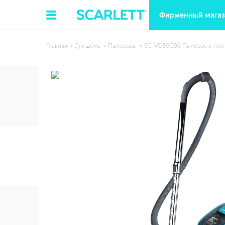
Фирменный мага
Главная
Для дома
Пылесосы
SC-VC80C96 Пылесос с тех