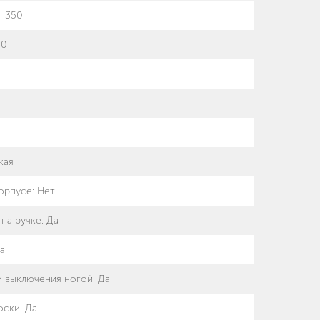
:
350
.0
кая
орпусе
:
Нет
 на ручке
:
Да
а
и выключения ногой
:
Да
оски
:
Да