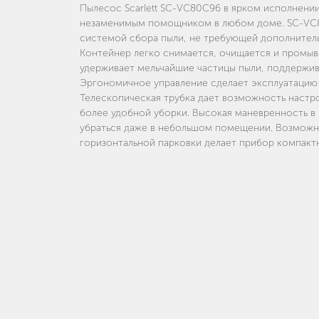
Пылесос Scarlett SC-VC80С96 в ярком исполнени
незаменимым помощником в любом доме. SC-VC
системой сбора пыли, не требующей дополнитель
Контейнер легко снимается, очищается и промыв
удерживает мельчайшие частицы пыли, поддержив
Эргономичное управление сделает эксплуатацию
Телескопическая трубка дает возможность настро
более удобной уборки. Высокая маневренность 
убраться даже в небольшом помещении. Возможн
горизонтальной парковки делает прибор компакт