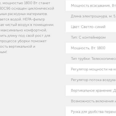
и, мощностью 1800 Вт станет
Мощность всасывания, Вт
80С96 оснащен циклонической
ных расходных материалов.
Длина электрошнура, м
:
5
ается водой. HEPA-фильтр
ая чистый воздух в помещении.
Цвет
:
Светло-синий
 максимально комфортной.
ить длину под свой рост для
Тип
:
С контейнером
в процессе уборки поможет
ость вертикальной и
Мощность, Вт
:
1800
ным!
Тип трубки
:
Телескопичес
Регулятор мощности на к
Регулятор потока воздуха
Вертикальное хранение
:
Д
Возможность включения 
Ручка для удобства перен