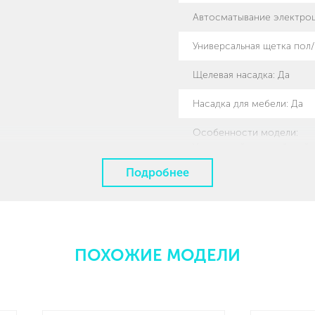
Автосматывание электро
Универсальная щетка пол
Щелевая насадка
:
Да
Насадка для мебели
:
Да
Особенности модели
:
Уникальный европейский 
Мощность всасывания 35
Подробнее
ПОХОЖИЕ МОДЕЛИ