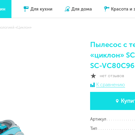
зин
Для кухни
Для дома
Красота и 
нологией «Циклон»
Пылесос с т
«циклон» S
SC-VC80C96
нет отзывов
К сравнению
Купи
Артикул
Тип