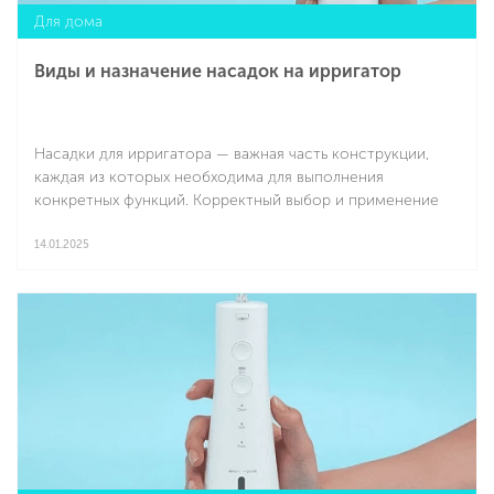
Для дома
Виды и назначение насадок на ирригатор
Насадки для ирригатора — важная часть конструкции,
каждая из которых необходима для выполнения
конкретных функций. Корректный выбор и применение
этих сменных частей помогут улучшить здоровье
полости рта и исключить распространенные
14.01.2025
стоматологические болезни.
Подробнее