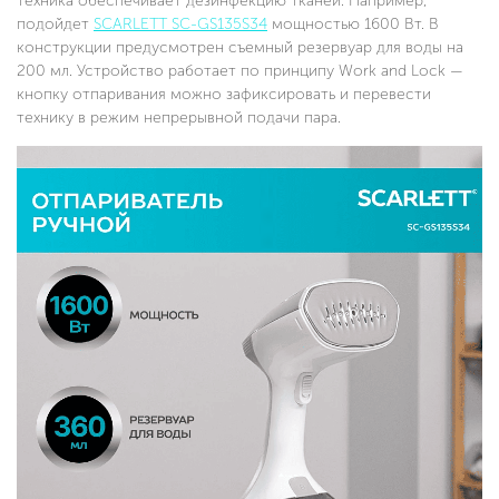
техника обеспечивает дезинфекцию тканей. Например,
подойдет
SCARLETT SC-GS135S34
мощностью 1600 Вт. В
конструкции предусмотрен съемный резервуар для воды на
200 мл. Устройство работает по принципу Work and Lock —
кнопку отпаривания можно зафиксировать и перевести
технику в режим непрерывной подачи пара.