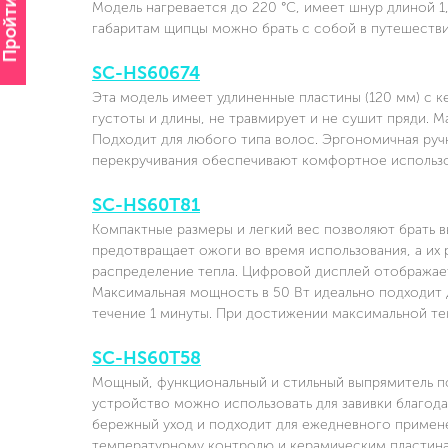
Пройти опрос
Модель нагревается до 220 °C, имеет шнур длиной 1
габаритам щипцы можно брать с собой в путешестви
SC-HS60674
Эта модель имеет удлиненные пластины (120 мм) с 
густоты и длины, не травмирует и не сушит пряди. М
Подходит для любого типа волос. Эргономичная ручк
перекручивания обеспечивают комфортное использо
SC-HS60T81
Компактные размеры и легкий вес позволяют брать в
предотвращает ожоги во время использования, а их
распределение тепла. Цифровой дисплей отображает
Максимальная мощность в 50 Вт идеально подходит 
течение 1 минуты. При достижении максимальной те
SC-HS60T58
Мощный, функциональный и стильный выпрямитель п
устройство можно использовать для завивки благод
бережный уход и подходит для ежедневного примене
температурному контролю и керамическим пластинам