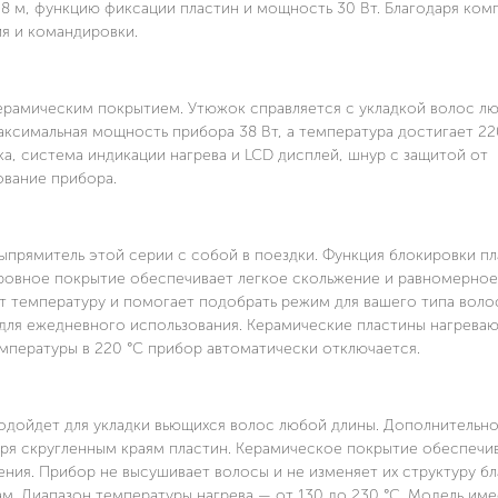
,8 м, функцию фиксации пластин и мощность 30 Вт. Благодаря ко
я и командировки.
керамическим покрытием. Утюжок справляется с укладкой волос л
аксимальная мощность прибора 38 Вт, а температура достигает 22
а, система индикации нагрева и LCD дисплей, шнур с защитой от
вание прибора.
ыпрямитель этой серии с собой в поездки. Функция блокировки п
 ровное покрытие обеспечивает легкое скольжение и равномерное
 температуру и помогает подобрать режим для вашего типа воло
для ежедневного использования. Керамические пластины нагреваю
мпературы в 220 °C прибор автоматически отключается.
одойдет для укладки вьющихся волос любой длины. Дополнительн
аря скругленным краям пластин. Керамическое покрытие обеспечи
ния. Прибор не высушивает волосы и не изменяет их структуру бл
. Диапазон температуры нагрева — от 130 до 230 °C. Модель име