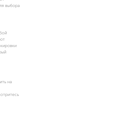
ля выбора
юбой
ают
окировки
рый
ить на
мотритесь