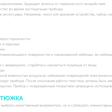
ажнителями. Защищает волосы от термического воздействия.
во во время эксплуатации прибора.
 аксессуары. Например, чехол для хранения устройства, набор с
И
редосторожности:
 и ладонью.
мм.
пламеняющихся поверхностях и лакированной мебелью, во избеж
с аквариумом, старайтесь находиться подальше от воды.
ра.
ьной влажностью воздуха во избежание повреждений электрическ
округ прибора. После окончания работы пластины должны быть за
крытие. Прибор с поврежденным покрытием запрещено использов
УТЮЖКА
 выбрать качественный выпрямитель, но и соблюдать элементарны