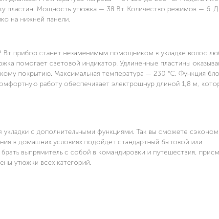
у пластин. Мощность утюжка — 38 Вт. Количество режимов — 6. Д
ко на нижней панели.
2 Вт прибор станет незаменимым помощником в укладке волос л
южка помогает световой индикатор. Удлиненные пластины оказыв
кому покрытию. Максимальная температура — 230 °C. Функция бл
 комфортную работу обеспечивает электрошнур длиной 1,8 м, кото
 укладки с дополнительными функциями. Так вы сможете сэконом
ания в домашних условиях подойдет стандартный бытовой или
 брать выпрямитель с собой в командировки и путешествия, прис
ены утюжки всех категорий.