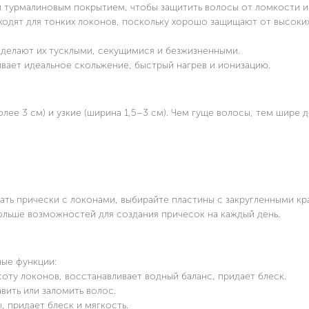
SC-HS60674 ЩИПЦЫ ДЛЯ
SC-HS60T58 ЩИПЦЫ
 турмалиновым покрытием, чтобы защитить волосы от ломкости и
ВЫПРЯМЛЕНИЯ ВОЛОС
ВЫПРЯМЛЕНИЯ ВО
дходят для тонких локонов, поскольку хорошо защищают от высоки
4.9 (12 отзывов)
нет отзывов
 делают их тусклыми, секущимися и безжизненными.
ает идеальное скольжение, быстрый нагрев и ионизацию.
ПОДРОБНЕЕ
ПОДРОБНЕ
олее 3 см) и узкие (ширина 1,5–3 см). Чем гуще волосы, тем шире 
лать прически с локонами, выбирайте пластины с закругленными кр
ольше возможностей для создания причесок на каждый день.
ные функции:
ту локонов, восстанавливает водный баланс, придает блеск.
ить или заломить волос.
 придает блеск и мягкость.