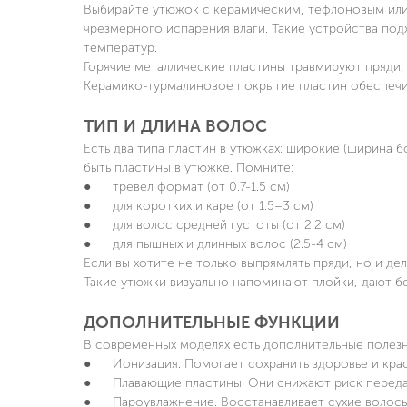
 ЩИПЦЫ ДЛЯ
SC-HS60T81 ЩИПЦЫ ДЛЯ
Выбирайте утюжок с керамическим, тефлоновым или
ИЯ ВОЛОС
ВЫПРЯМЛЕНИЯ ВОЛОС
чрезмерного испарения влаги. Такие устройства по
температур.
отзывов)
нет отзывов
Горячие металлические пластины травмируют пряди,
Керамико-турмалиновое покрытие пластин обеспечив
ПОДРОБНЕЕ
ПОДРОБНЕЕ
ТИП И ДЛИНА ВОЛОС
Есть два типа пластин в утюжках: широкие (ширина б
быть пластины в утюжке. Помните:
● тревел формат (от 0.7-1.5 см)
● для коротких и каре (от 1.5–3 см)
● для волос средней густоты (от 2.2 см)
● для пышных и длинных волос (2.5-4 см)
Если вы хотите не только выпрямлять пряди, но и де
Такие утюжки визуально напоминают плойки, дают б
ДОПОЛНИТЕЛЬНЫЕ ФУНКЦИИ
В современных моделях есть дополнительные полез
● Ионизация. Помогает сохранить здоровье и красо
● Плавающие пластины. Они снижают риск передав
● Пароувлажнение. Восстанавливает сухие волосы,