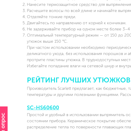
Нанесите термозащитное средство для выпрямления
Расчешите волосы по всей длине и начинайте выпря
Отделяйте тонкие пряди.
Двигайтесь по направлению от корней к кончикам.
Не задерживайте прибор на одном месте более 3–4 
Оптимальный температурный режим — от 150 до 200 °
утюжок выше 150 °C.
При частом использовании необходимо периодическ
деликатного ухода, без использования порошков и 
протрите пластины утюжка. В труднодоступных места
Избегайте попадание влаги на сетевой шнур и внутрь
РЕЙТИНГ ЛУЧШИХ УТЮЖКОВ 
Производитель Scarlett предлагает, как бюджетные,
температуры и другими полезными функциями. Расс
SC-HS60600
Простой и удобный в использовании выпрямитель о
состоянии прибора. Керамическое покрытие обесп
распределение тепла по поверхности плавающих пла