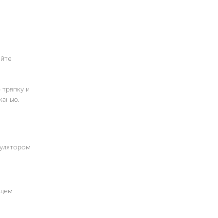
айте
 тряпку и
канью.
гулятором
ущем