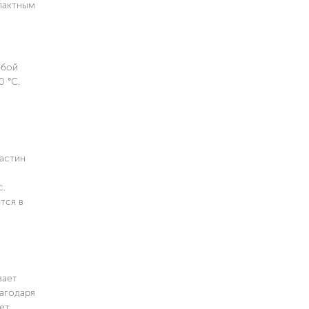
мпактным
юбой
0 °C.
ластин
с.
тся в
о
вает
агодаря
ет