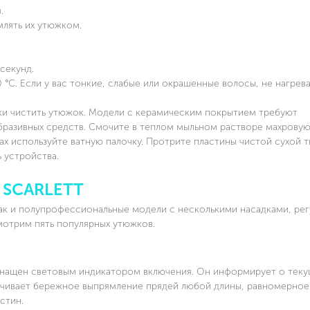
.
млять их утюжком.
секунд.
C. Если у вас тонкие, слабые или окрашенные волосы, не нагрев
и чистить утюжок. Модели с керамическим покрытием требуют
абразивных средств. Смочите в теплом мыльном растворе махровую
х используйте ватную палочку. Протрите пластины чистой сухой т
 устройства.
SCARLETT
 так и полупрофессиональные модели с несколькими насадками, ре
мотрим пять популярных утюжков.
снащен световым индикатором включения. Он информирует о тек
ечивает бережное выпрямление прядей любой длины, равномерное
стин.