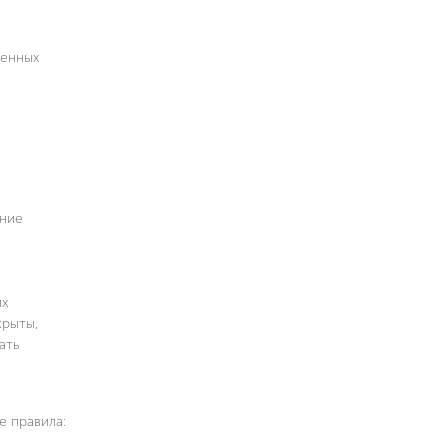
менных
ание
их
крыты,
ать
е правила: