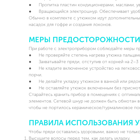
● Пропитка пластин кондиционерами, маслами, увл
● Вращающийся электрошнур. Обеспечивает удобст
Обычно в комплекте с утюжком идут дополнительные
насадок для гофре и создания локонов.
МЕРЫ ПРЕДОСТОРОЖНОСТ
При работе с электроприбором соблюдайте меры п
● Не проверяйте степень нагрева утюжка пальцами
● Захватывайте пряди, отступив от корней на 2–3 
● Не кладите включенное устройство на легковос
порчи.
● Не делайте укладку утюжком в ванной или рядом 
● Не оставляйте утюжок включенным без присмот
Старайтесь хранить прибор в помещениях с оптимал
элементов. Сетевой шнур не должен быть обмотан в
чтобы не портилось керамическое/турмалиновое по
ПРАВИЛА ИСПОЛЬЗОВАНИЯ 
Чтобы пряди оставались здоровыми, важно не только
Высушите волосы перед тем, как делать укладку.