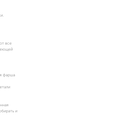
и.
ют все
авеющей
ия фарша
етали
анная
обирать и