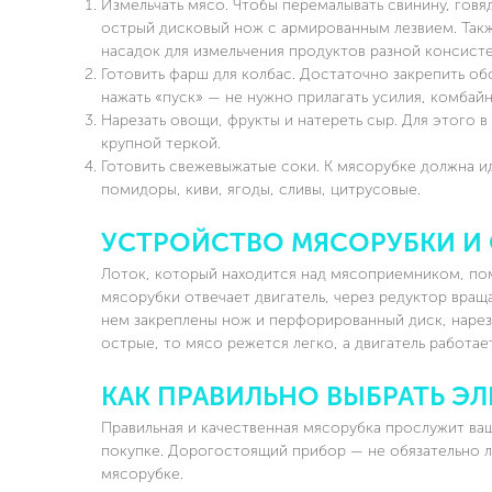
60 ТИХАЯ
SC-MG45S49 МЯСОРУБКА
Измельчать мясо. Чтобы перемалывать свинину, говя
острый дисковый нож с армированным лезвием. Такж
УБКА
насадок для измельчения продуктов разной консист
нет отзывов
Готовить фарш для колбас. Достаточно закрепить об
отзывов
нажать «пуск» — не нужно прилагать усилия, комбайн
ПОДРОБНЕЕ
Нарезать овощи, фрукты и натереть сыр. Для этого 
ДРОБНЕЕ
крупной теркой.
Готовить свежевыжатые соки. К мясорубке должна и
помидоры, киви, ягоды, сливы, цитрусовые.
УСТРОЙСТВО МЯСОРУБКИ И
Лоток, который находится над мясоприемником, пом
мясорубки отвечает двигатель, через редуктор враща
нем закреплены нож и перфорированный диск, нарез
острые, то мясо режется легко, а двигатель работае
КАК ПРАВИЛЬНО ВЫБРАТЬ Э
Правильная и качественная мясорубка прослужит ва
покупке. Дорогостоящий прибор — не обязательно л
мясорубке.