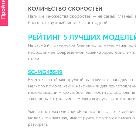
Пройти опрос
КОЛИЧЕСТВО СКОРОСТЕЙ
Наличие множества скоростей — не самый главный а
Большинству комбайнов хватает одной.
РЕЙТИНГ 5 ЛУЧШИХ МОДЕЛЕ
На какой бы мясорубке Scarlett вы ни остановили в
необходимые современной хозяйке характеристики: 
стали.
SC-MG45S49
Вместе с этой мясорубкой вы получите: насадку с 
мелкого помола, узкий наконечник для приготовлен
измельчающий мясо любой плотности до состояния м
защищены от ржавчины. Ножки корпуса выполнены из
Умная система очистки «Реверс» позволяет комбайну
модель компактная, имеет ручку, поэтому ее можно 
разбирать.