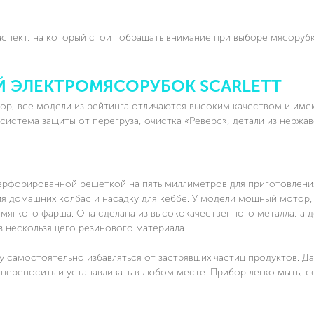
спект, на который стоит обращать внимание при выборе мясорубк
Й ЭЛЕКТРОМЯСОРУБОК SCARLETT
ыбор, все модели из рейтинга отличаются высоким качеством и име
система защиты от перегруза, очистка «Реверс», детали из нерж
перфорированной решеткой на пять миллиметров для приготовлен
ия домашних колбас и насадку для кеббе. У модели мощный мотор,
ягкого фарша. Она сделана из высококачественного металла, а д
 нескользящего резинового материала.
 самостоятельно избавляться от застрявших частиц продуктов. Д
переносить и устанавливать в любом месте. Прибор легко мыть, с