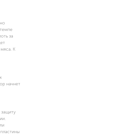
 но
 темпе
оть за
дет
мяса. К
х
тор начнет
 защиту
ии.
ли
 пластины