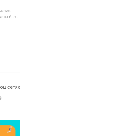
жения.
лжны быть
оц сетях