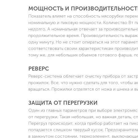
МОЩНОСТЬ И ПРОИЗВОДИТЕЛЬНОСТ
Показатель влияет на способность мясорубки перема
номинальную и пиковую мощности. Количество Вт п
недолго. А номинальная отвечает за производитель
продолжительное время. Производительность выраж
одну минуту. Но не стоит опираться на этот парам
соответствовать своим характеристикам производи
тому же, для небольших объемов готового фарша, пок
РЕВЕРС
Реверс-система облегчает очистку прибора от застр
прожилок. Все, что нужно сделать для того, чтобы 
вращаться. Прожилки отделятся от ножа и шнека и в
ЗАЩИТА ОТ ПЕРЕГРУЗКИ
Один из главных параметров при выборе электромяс
от перегрузки. Такая небольшая, но важная деталь, 
Перегруз происходит, когда прибор работает на пи
попадается слишком твердый кусок. Предохранителем
в замкнутом состоянии, термоэлемент, выключающи