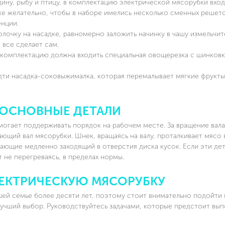
SC-MG45M14 МЯСОРУБКА
SC-MG45M19 МЯСОР
дину, рыбу и птицу, в комплектацию электрической мясорубки вхо
е желательно, чтобы в наборе имелись несколько сменных решето
енции.
нет отзывов
нет отзывов
олочку на насадке, равномерно заложить начинку в чашу измельчит
 все сделает сам.
ПОДРОБНЕЕ
ПОДРОБНЕ
в комплектацию должна входить специальная овощерезка с шинков
дти насадка-соковыжималка, которая перемалывает мягкие фрукты
 ОСНОВНЫЕ ДЕТАЛИ
огает поддерживать порядок на рабочем месте. За вращение вала
ющий вал мясорубки. Шнек, вращаясь на валу, проталкивает мясо в
ающие медленно заходящий в отверстия диска кусок. Если эти де
т не перегреваясь, в пределах нормы.
ЛЕКТРИЧЕСКУЮ МЯСОРУБКУ
шей семье более десяти лет, поэтому стоит внимательно подойти 
учший выбор. Руководствуйтесь задачами, которые предстоит вып