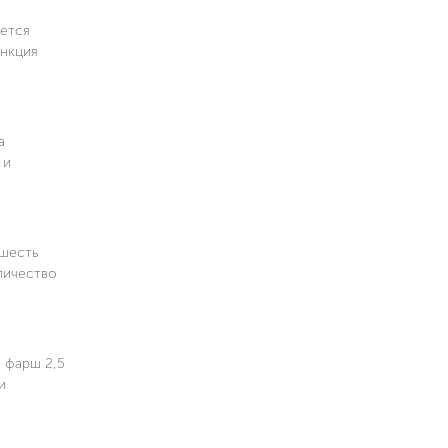
ается
ункция
а
 и
 шесть
оличество
 фарш 2,5
и