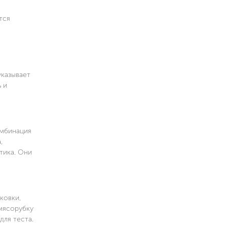
тся
указывает
 и
омбинация
,
тика. Они
ковки,
 мясорубку
для теста.