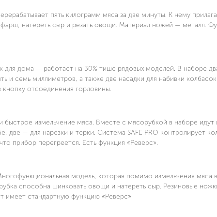
рерабатывает пять килограмм мяса за две минуты. К нему прилаг
фарш, натереть сыр и резать овощи. Материал ножей — металл. Ф
 для дома — работает на 30% тише рядовых моделей. В наборе дв
ь и семь миллиметров, а также две насадки для набивки колбасок
в кнопку отсоединения горловины.
 быстрое измельчение мяса. Вместе с мясорубкой в наборе идут
бе, две — для нарезки и терки. Система SAFE PRO контролирует к
то прибор перегреется. Есть функция «Реверс».
Многофункциональная модель, которая помимо измельчения мяса в
рубка способна шинковать овощи и натереть сыр. Резиновые ножк
ат имеет стандартную функцию «Реверс».