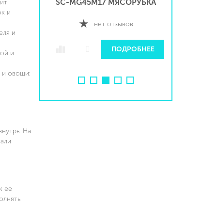
УБКА
SC-MG45M17 МЯСОРУБКА
SC
дит
к и
нет отзывов
еля и
Е
ПОДРОБНЕЕ
кой и
 и овощи:
нутрь. На
тали
к ее
олнять