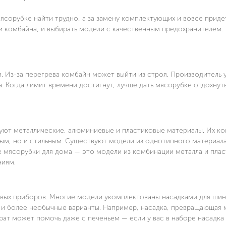
ясорубке найти трудно, а за замену комплектующих и вовсе приде
и комбайна, и выбирать модели с качественным предохранителем.
 Из-за перегрева комбайн может выйти из строя. Производитель 
 Когда лимит времени достигнут, лучше дать мясорубке отдохнуть
уют металлические, алюминиевые и пластиковые материалы. Их к
ным, но и стильным. Существуют модели из однотипного материала
е мясорубки для дома — это модели из комбинации металла и плас
ниям.
овых приборов. Многие модели укомплектованы насадками для шин
ь и более необычные варианты. Например, насадка, превращающая
рат может помочь даже с печеньем — если у вас в наборе насадка 