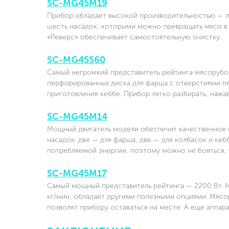
SC-MG45M19
Прибор обладает высокой производительностью — пе
шесть насадок, которыми можно превращать мясо в 
«Реверс» обеспечивает самостоятельную очистку.
SC-MG45S60
Самый негромкий представитель рейтинга мясорубок
перфорированных диска для фарша с отверстиями пят
приготовления кеббе. Прибор легко разбирать, нажа
SC-MG45M14
Мощный двигатель модели обеспечит качественное и
насадок: две — для фарша, две — для колбасок и кеб
потребляемой энергии, поэтому можно не бояться, ч
SC-MG45M17
Самый мощный представитель рейтинга — 2200 Вт. 
кг/мин, обладает другими полезными опциями. Мясо
позволят прибору оставаться на месте. А еще аппар