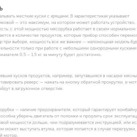
Ь
лывать жесткие куски с хрящами. В характеристиках указывают
иковой — это максимум, на котором может работать устройство,
ность: с этой мощностью мясорубка работает в своем нормальном
ается в количестве продуктов, которые прибор способен перемол
етр при выборе, мощность все же важнее — маломощная модель бу
тельности только при работе с небольшими однородными кусками 
азателя 0,5 – 1,5 кг за минуту будет достаточно.
явших кусков продуктов, например, запутавшихся в насадке мясны
активировать реверс — нажать на кнопку обратной прокрутки, и мо
ыйдут в загрузочное отверстие.
орубки — наличие предохранителя, который гарантирует комбайну
способна уберечь двигатель от поломки и продлить срок эксплуатац
ковой мощности дольше, чем подразумевается инструкцией, или ес
 может выступать втулка, которая лопается в случае перегрузки,
й мотор.