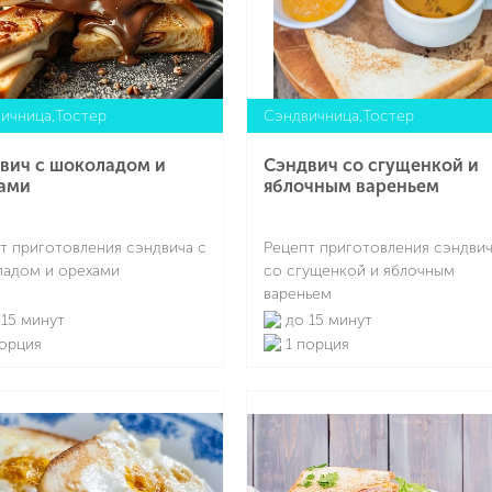
ичница,Тостер
Сэндвичница,Тостер
вич с шоколадом и
Сэндвич со сгущенкой и
ами
яблочным вареньем
т приготовления сэндвича с
Рецепт приготовления сэндви
адом и орехами
со сгущенкой и яблочным
вареньем
15 минут
до 15 минут
орция
1 порция
Подробнее
Подробнее