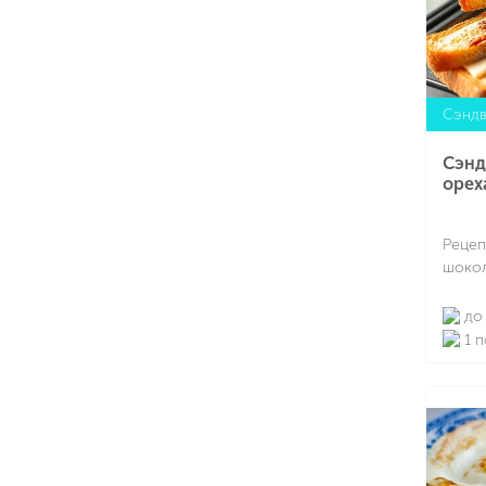
Сэндв
Сэнд
орех
Рецеп
шокол
до 
1 п