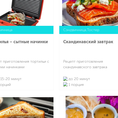
ичница
Сэндвичница,Тостер
илья – сытные начинки
Скандинавский завтрак
т приготовления тортильи с
Рецепт приготовления
ми начинками
скандинавского завтрака
15-20 минут
до 20 минут
порций
1 порция
Подробнее
Подробнее