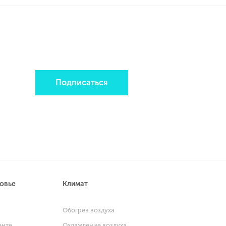
Подписаться
ровье
Климат
и
Обогрев воздуха
енте
Охлаждение воздуха