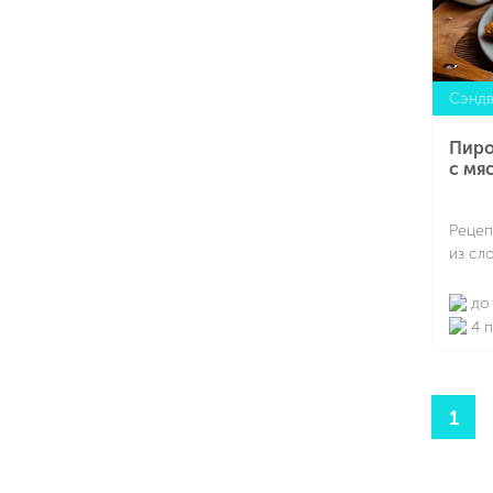
Сэндв
Пиро
с мя
Рецеп
из сл
до 
4 
1