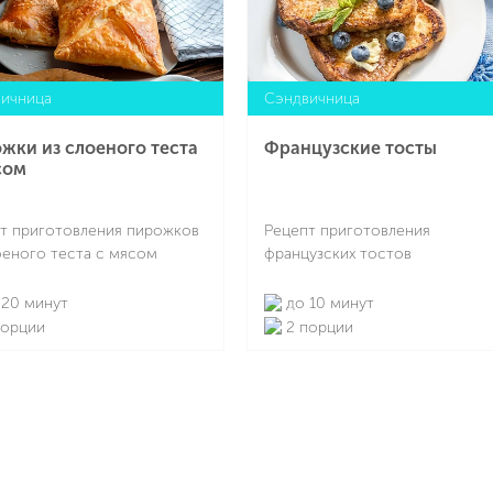
ичница
Сэндвичница
жки из слоеного теста
Французские тосты
сом
т приготовления пирожков
Рецепт приготовления
оеного теста с мясом
французских тостов
20 минут
до 10 минут
порции
2 порции
Подробнее
Подробнее