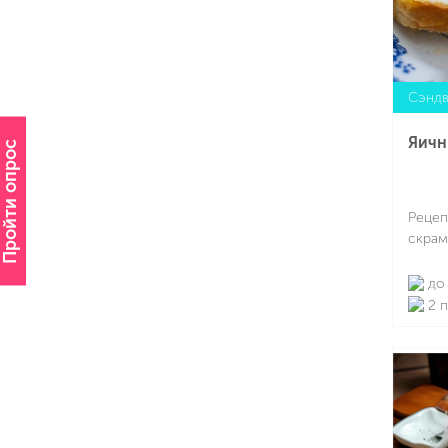
Сэндв
Яичн
Пройти опрос
Рецеп
скрам
до 
2 