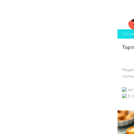
Сэндв
Торт
Рецеп
сытны
до 
6 