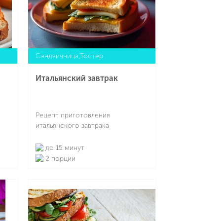
Сэндвичница,Тостер
Итальянский завтрак
Рецепт приготовления
итальянского завтрака
до 15 минут
2 порции
Подробнее