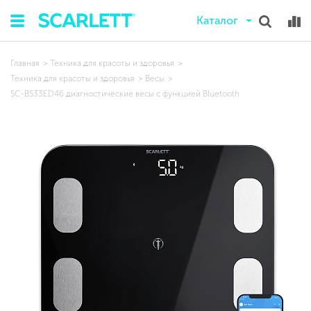
Каталог
Главная
Техника для красоты и здоровья
Техника для красоты и здоровья
Весы
SC-BS33ED46 диагностические весы с функцией Bluetooth