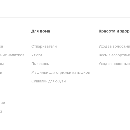
Для дома
Красота и здо
ов
Отпариватели
Уход за волосам
ячих напитков
Утюги
Весы в ассортим
ры
Пылесосы
Уход за полостью
щи
Машинки для стрижки катышков
Сушилки для обуви
кие
ха