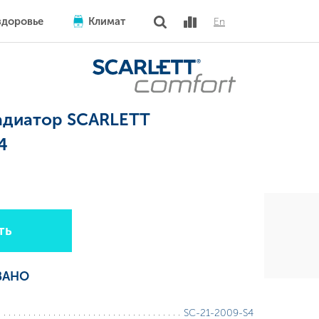
здоровье
Климат
En
адиатор SCARLETT
4
ть
ВАНО
SC-21-2009-S4