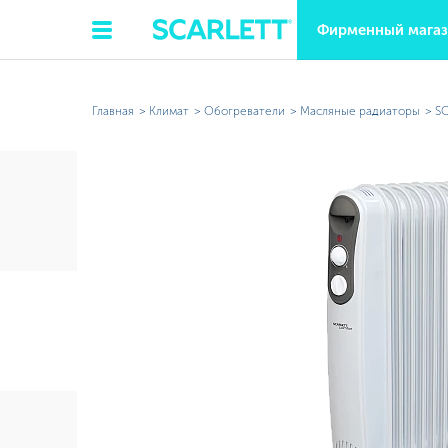
Фирменный мага
Главная
Климат
Обогреватели
Масляные радиаторы
SC