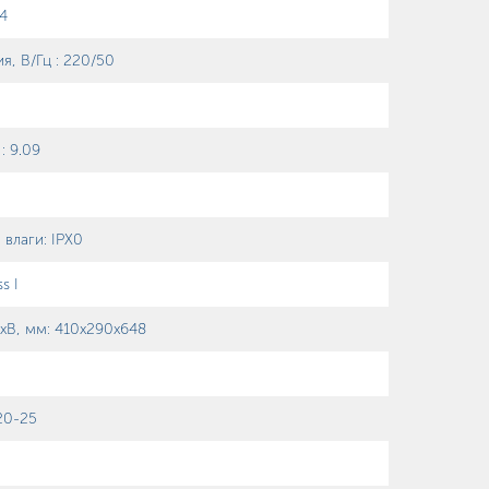
.4
я, В/Гц
:
220/50
А
:
9.09
 влаги
:
IPX0
s I
хВ, мм
:
410х290х648
20-25