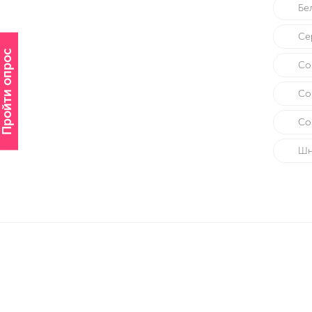
Бе
Се
Пройти опрос
Со
Со
Со
Шн