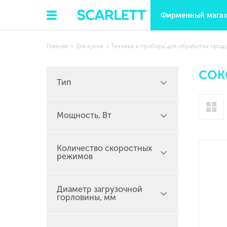
Фирменный мага
Главная
Для кухни
Техника и приборы для обработки прод
СОК
Тип
Мощность, Вт
Количество скоростных
режимов
Диаметр загрузочной
горловины, мм