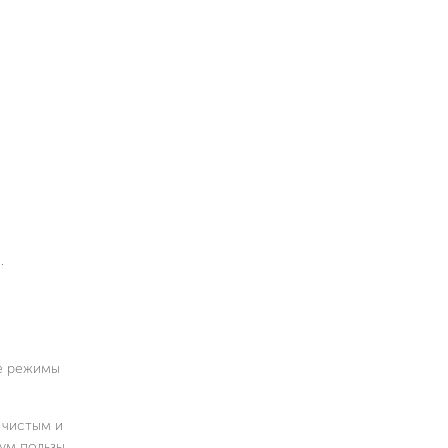
.
ые режимы
 чистым и
ум пользы