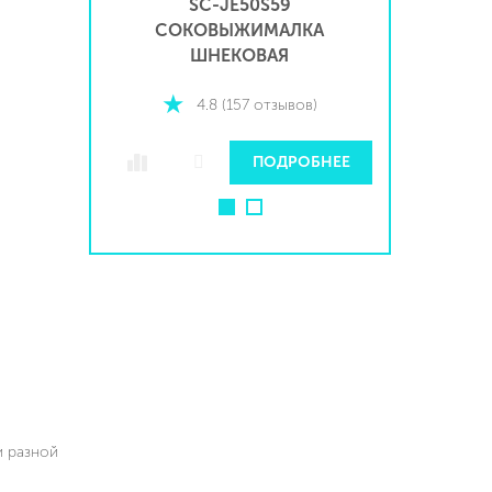
SC-JE50S59
КА
СОКОВЫЖИМАЛКА
СО
ШНЕКОВАЯ
4.8 (157 отзывов)
БНЕЕ
ПОДРОБНЕЕ
и разной