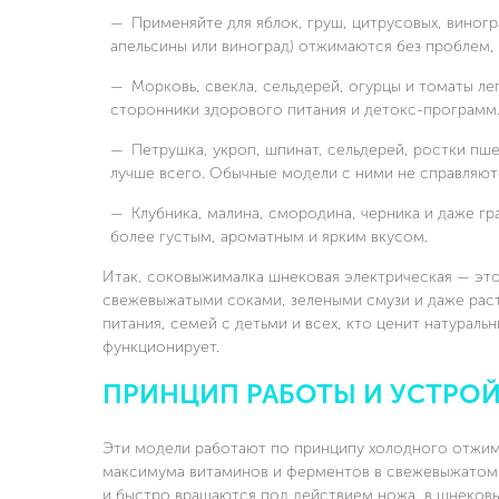
Применяйте для яблок, груш, цитрусовых, виног
апельсины или виноград) отжимаются без проблем, 
Морковь, свекла, сельдерей, огурцы и томаты л
сторонники здорового питания и детокс-программ
Петрушка, укроп, шпинат, сельдерей, ростки п
лучше всего. Обычные модели с ними не справляют
Клубника, малина, смородина, черника и даже гр
более густым, ароматным и ярким вкусом.
Итак, соковыжималка шнековая электрическая — это
свежевыжатыми соками, зелеными смузи и даже рас
питания, семей с детьми и всех, кто ценит натураль
функционирует.
ПРИНЦИП РАБОТЫ И УСТРО
Эти модели работают по принципу холодного отжима
максимума витаминов и ферментов в свежевыжатом 
и быстро вращаются под действием ножа, в шнековы