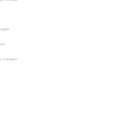
одаря
чит,
о говорит