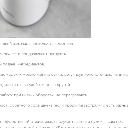
вощей включает несколько элементов:
мельчает и продавливает продукты.
й подачи ингредиентов.
рых моделях можно менять сетки, регулируя консистенцию напитка
один отсек, а сухой жмых – в другой.
аботу при низких оборотах, не перегреваясь.
рса (обратного хода шнека, если продукты застряли) и есть разн
но эффективный отжим: жмых получается почти сухим, а сам сок —
ки ценятся любителями ЗОЖ и теми, кто хочет получать максим