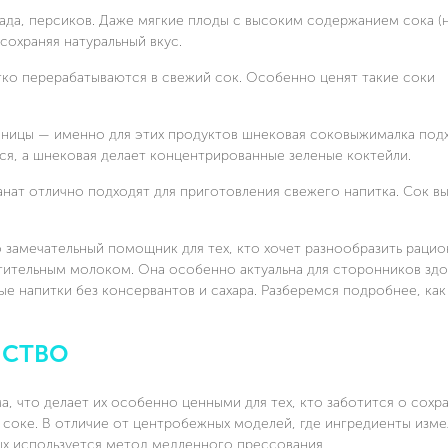
рада, персиков. Даже мягкие плоды с высоким содержанием сока (
сохраняя натуральный вкус.
егко перерабатываются в свежий сок. Особенно ценят такие соки
.
шеницы — именно для этих продуктов шнековая соковыжималка под
ся, а шнековая делает концентрированные зеленые коктейли.
анат отлично подходят для приготовления свежего напитка. Сок в
 замечательный помощник для тех, кто хочет разнообразить рацио
тительным молоком. Она особенно актуальна для сторонников зд
ные напитки без консервантов и сахара. Разберемся подробнее, как
ЙСТВО
, что делает их особенно ценными для тех, кто заботится о сохр
соке. В отличие от центробежных моделей, где ингредиенты изме
х используется метод медленного прессования.