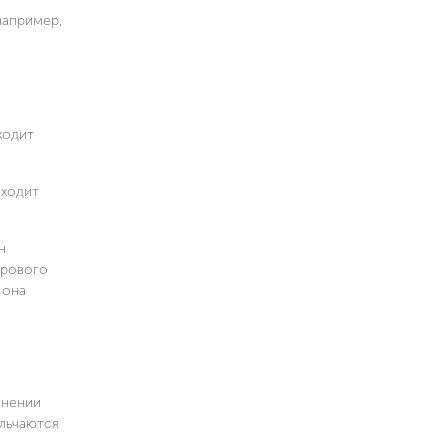
например,
ходит
ыходит
н
орового
 она
анении
льчаются