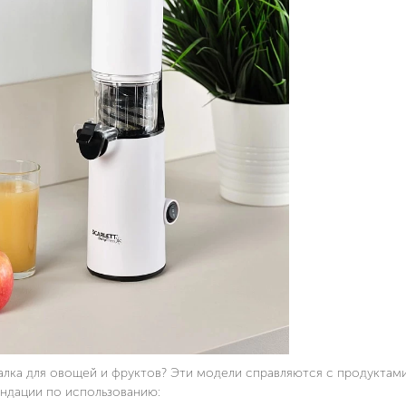
SC-JE50S59
SC-JE50S63
СОКОВЫЖИМАЛКА
СОКОВЫЖИМАЛ
ШНЕКОВАЯ
ШНЕКОВАЯ
4.8 (157 отзывов)
4.8 (4 отзыва)
ПОДРОБНЕЕ
ПОДРО
алка для овощей и фруктов? Эти модели справляются с продуктам
ендации по использованию: