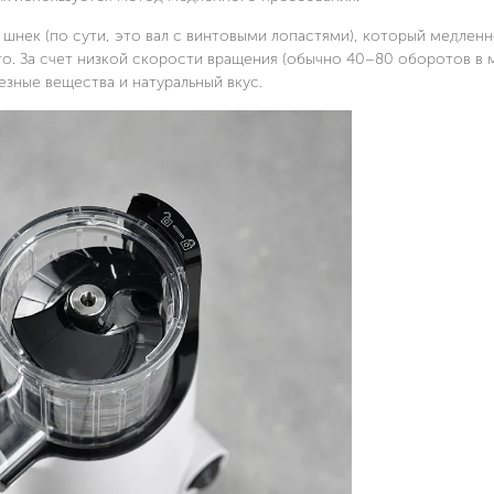
шнек (по сути, это вал с винтовыми лопастями), который медлен
о. За счет низкой скорости вращения (обычно 40–80 оборотов в 
езные вещества и натуральный вкус.