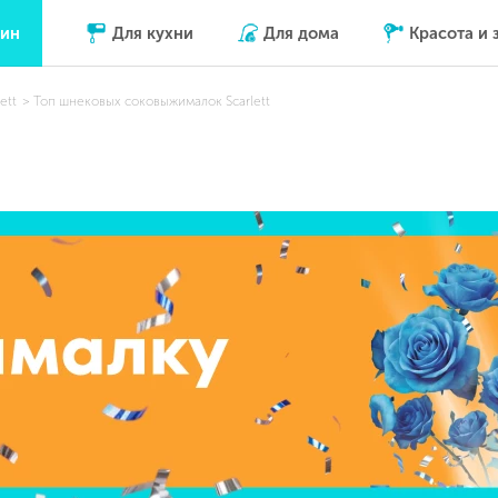
зин
Для кухни
Для дома
Красота и 
ett
Топ шнековых соковыжималок Scarlett