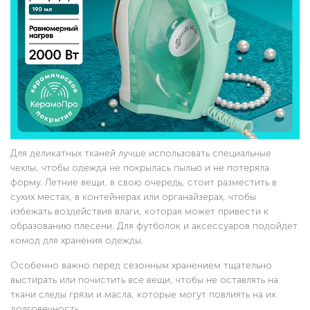
Для деликатных тканей лучше использовать специальные
чехлы, чтобы одежда не покрылась пылью и не потеряла
форму. Летние вещи, в свою очередь, стоит разместить в
сухих местах, в контейнерах или органайзерах, чтобы
избежать воздействия влаги, которая может привести к
образованию плесени. Для футболок и аксессуаров подойдет
комод для хранения одежды.
Особенно важно перед сезонным хранением тщательно
выстирать или почистить все вещи, чтобы не оставлять на
ткани следы грязи и масла, которые могут повлиять на их
долговечность.