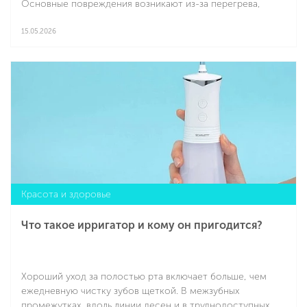
Основные повреждения возникают из-за перегрева,
направленного потока и ошибок в технике. При
правильном подходе сушка не будет фактором риска, а
15.05.2026
обеспечит качественный уход.
Подробнее
Красота и здоровье
Что такое ирригатор и кому он пригодится?
Хороший уход за полостью рта включает больше, чем
ежедневную чистку зубов щеткой. В межзубных
промежутках, вдоль линии десен и в труднодоступных