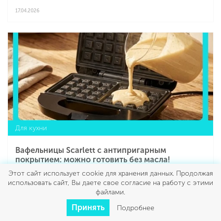
текстуру. Для этого важно понимать базовые принципы
готовки и нюансы, которые отличают удачное
17.04.2026
приготовление от посредственного.
Подробнее
Для кухни
Вафельницы Scarlett с антипригарным
покрытием: можно готовить без масла!
Этот сайт использует cookie для хранения данных. Продолжая
использовать сайт, Вы даете свое согласие на работу с этими
Вафельницы с антипригарным покрытием Scarlett —
файлами.
решение для тех, кто ценит скорость приготовления и
Принять
Подробнее
контроль над составом блюд. Техника ориентирована на
повседневное использование: компактные размеры,