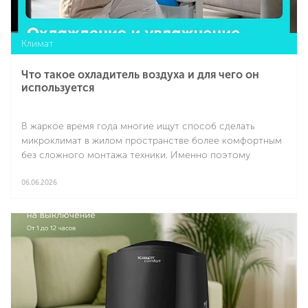
Климат
Что такое охладитель воздуха и для чего он
используется
В жаркое время года многие ищут способ сделать
микроклимат в жилом пространстве более комфортным
без сложного монтажа техники. Именно поэтому
интерес к компактным климатическим решениям
продолжает расти. Например, есть отличная
06.06.2026
альтернатива вентиляторам.
Подробнее