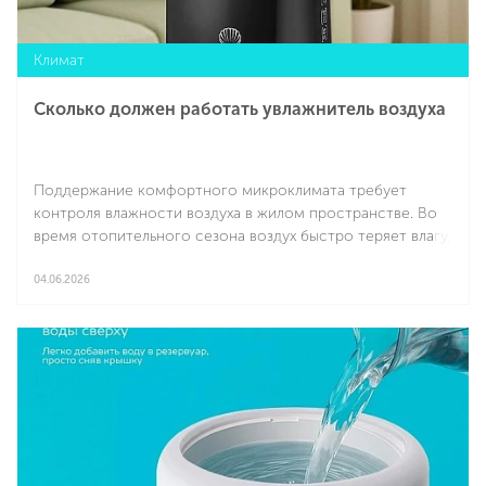
Климат
Сколько должен работать увлажнитель воздуха
Поддержание комфортного микроклимата требует
контроля влажности воздуха в жилом пространстве. Во
время отопительного сезона воздух быстро теряет влагу,
из-за чего появляется ощущение сухости кожи,
раздражение слизистых оболочек и ухудшение качества
04.06.2026
сна. Именно поэтому вопрос о том, сколько должен
Подробнее
работать увлажнитель воздуха, остается одним из самых
важных при покупке климатической техники.