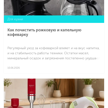
Для кухни
Как почистить рожковую и капельную
кофеварку
Регулярный уход за кофеваркой влияет и на вкус напитка,
и на стабильность работы техники. Остатки масел,
минеральный осадок и загрязнения постепенно ухудшают
подачу воды, меняют аромат напитка и сокращают
ресурс внутренних деталей. Именно поэтому важно
10.06.2026
понимать, как почистить рожковую кофеварку и какие
Подробнее
правила помогают поддерживать оборудование в
хорошем состоянии без сложного обслуживания.