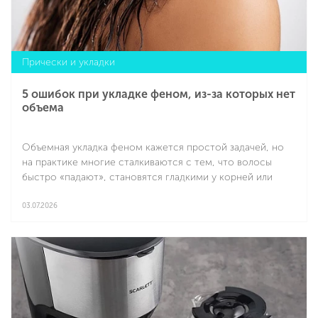
Прически и укладки
5 ошибок при укладке феном, из-за которых нет
объема
Объемная укладка феном кажется простой задачей, но
на практике многие сталкиваются с тем, что волосы
быстро «падают», становятся гладкими у корней или
вовсе выглядят плоскими уже через час. Причина часто
не в типе волос, а в технике. Ниже — самые
03.07.2026
распространенные ошибки, которые мешают добиться
Подробнее
стойкого объема.