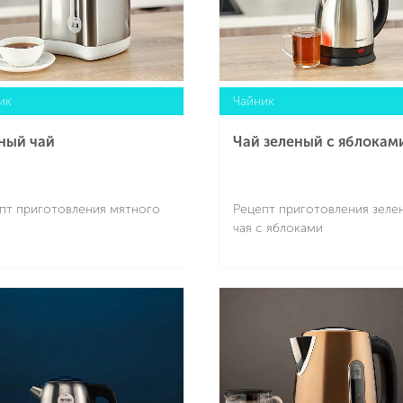
ик
Чайник
ный чай
Чай зеленый с яблокам
пт приготовления мятного
Рецепт приготовления зеле
чая с яблоками
Подробнее
Подробнее