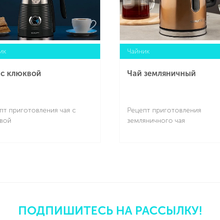
ик
Чайник
 с клюквой
Чай земляничный
пт приготовления чая с
Рецепт приготовления
вой
земляничного чая
Подробнее
Подробнее
ПОДПИШИТЕСЬ НА РАССЫЛКУ!