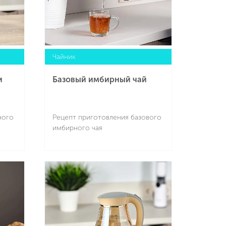
Чайник
и
Базовый имбирный чай
ного
Рецепт приготовления базового
имбирного чая
Подробнее