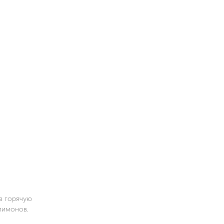
в горячую
 лимонов.