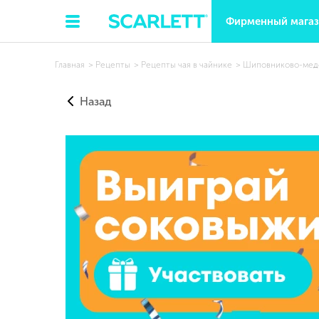
Фирменный мага
Главная
Рецепты
Рецепты чая в чайнике
Шиповниково-мед
Назад