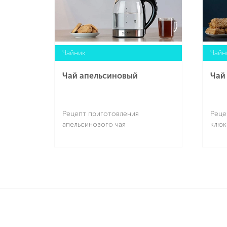
Чайник
Чайн
Чай апельсиновый
Чай
Рецепт приготовления
Реце
апельсинового чая
клюк
Подробнее