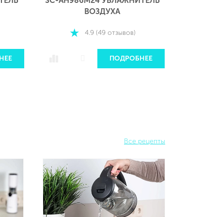
ТЕЛЬ
SC-AH986M24 УВЛАЖНИТЕЛЬ
SC-AH9
ВОЗДУХА
4.9 (49 отзывов)
НЕЕ
ПОДРОБНЕЕ
Все рецепты