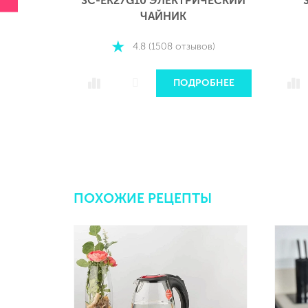
СТЕР
SC-EK27G10 ЭЛЕКТРИЧЕСКИЙ
ЧАЙНИК
вов)
4.8 (1508 отзывов)
РОБНЕЕ
ПОДРОБНЕЕ
ПОХОЖИЕ РЕЦЕПТЫ