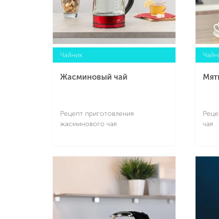
Чайник
Чайн
Жасминовый чай
Мят
Рецепт приготовления
Реце
жасминового чая
чая
Подробнее