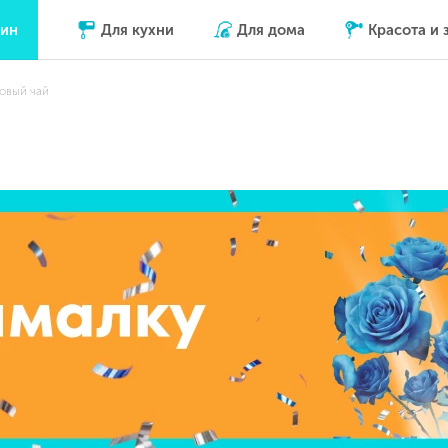
зин
Для кухни
Для дома
Красота и 
овый чай