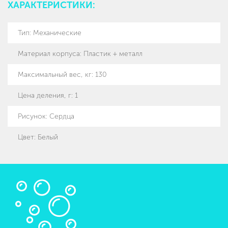
ХАРАКТЕРИСТИКИ:
Тип
:
Механические
Материал корпуса
:
Пластик + металл
Максимальный вес, кг
:
130
Цена деления, г
:
1
Рисунок
:
Сердца
Цвет: Белый