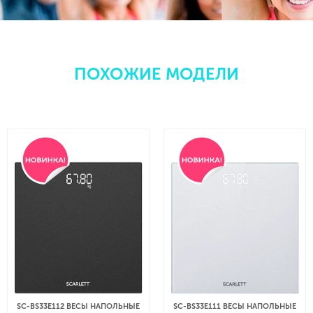
ПОХОЖИЕ МОДЕЛИ
ПОЛЬНЫЕ
SC-BS33E111 ВЕСЫ НАПОЛЬНЫЕ
SC-BS33ED103 ВЕСЫ Н